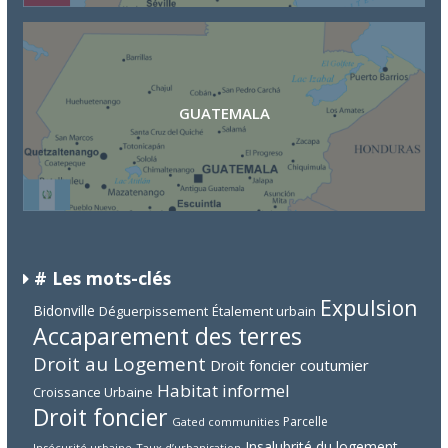
GUATEMALA
# Les mots-clés
Expulsion
Bidonville
Déguerpissement
Étalement urbain
Accaparement des terres
Droit au Logement
Droit foncier coutumier
Habitat informel
Croissance Urbaine
Droit foncier
Parcelle
Gated communities
Insalubrité du logement
Insécurité urbaine
Taux d’urbanisation