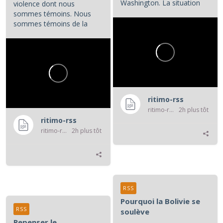
Washington. La situation
violence dont nous
colombienne demande à...
sommes témoins. Nous
sommes témoins de la
violence atroce subie par...
ritimo-rss
ritimo-rss
2h plus tôt
ritimo-rss
ritimo-rss
2h plus tôt
RSS
Pourquoi la Bolivie se
RSS
soulève
Repenser le