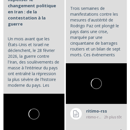
changement politique
Trois semaines de
en Iran : de la
manifestations contre les
contestation à la
mesures d'austérité de
guerre
Rodrigo Paz ont plongé le
pays dans une crise,
marquée par une
Un mois avant que les
cinquantaine de barrages
États-Unis et Israël ne
routiers et un bilan de sept
déclenchent, le 28 février
morts. Ces événements
2026, la guerre contre
constituent les principaux...
l'Iran, des soulèvements de
masse à l'intérieur du pays
ont entraîné la répression
la plus sévère de l'histoire
moderne du pays. Les
manifestations et la...
ritimo-rss
ritimo-rss
2h plus tôt