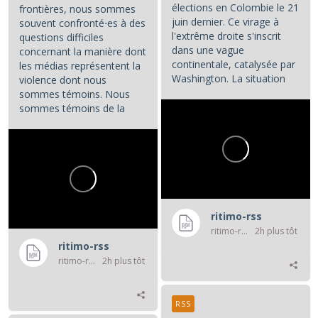
élections en Colombie le 21
frontières, nous sommes
juin dernier. Ce virage à
souvent confronté⋅es à des
l'extrême droite s'inscrit
questions difficiles
dans une vague
concernant la manière dont
continentale, catalysée par
les médias représentent la
Washington. La situation
violence dont nous
colombienne demande à...
sommes témoins. Nous
sommes témoins de la
violence atroce subie par...
ritimo-rss
ritimo-rss
2h plus tôt
ritimo-rss
ritimo-rss
2h plus tôt
RSS