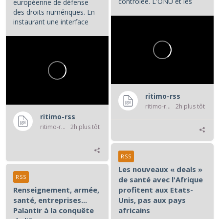
contrôlée. L'ONU et les
européenne de défense
associations de défense...
des droits numériques. En
instaurant une interface
numérique entre les...
ritimo-rss
ritimo-rss
2h plus tôt
ritimo-rss
ritimo-rss
2h plus tôt
RSS
Les nouveaux « deals »
RSS
de santé avec l'Afrique
Renseignement, armée,
profitent aux Etats-
santé, entreprises...
Unis, pas aux pays
Palantir à la conquête
africains