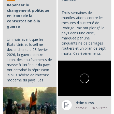
Repenser le
changement politique
Trois semaines de
en Iran : de la
manifestations contre les
contestation à la
mesures d'austérité de
guerre
Rodrigo Paz ont plongé le
pays dans une crise,
marquée par une
Un mois avant que les
cinquantaine de barrages
États-Unis et Israël ne
routiers et un bilan de sept
déclenchent, le 28 février
morts. Ces événements
2026, la guerre contre
constituent les principaux...
l'Iran, des soulèvements de
masse à l'intérieur du pays
ont entraîné la répression
la plus sévère de l'histoire
moderne du pays. Les
manifestations et la...
ritimo-rss
ritimo-rss
2h plus tôt