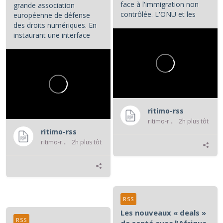
face à l'immigration non
grande association
contrôlée. L'ONU et les
européenne de défense
associations de défense...
des droits numériques. En
instaurant une interface
numérique entre les...
ritimo-rss
ritimo-rss
2h plus tôt
ritimo-rss
ritimo-rss
2h plus tôt
RSS
Les nouveaux « deals »
RSS