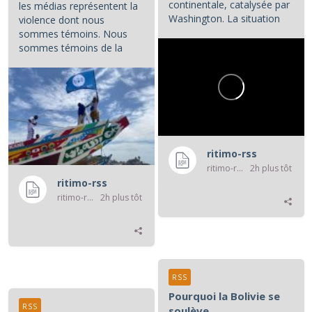
continentale, catalysée par
les médias représentent la
Washington. La situation
violence dont nous
colombienne demande à...
sommes témoins. Nous
sommes témoins de la
violence atroce subie par...
ritimo-rss
ritimo-rss
2h plus tôt
ritimo-rss
ritimo-rss
2h plus tôt
RSS
Pourquoi la Bolivie se
RSS
soulève