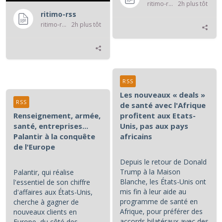
ritimo-rss
2h plus tôt
ritimo-rss
ritimo-rss
2h plus tôt
RSS
Les nouveaux « deals »
RSS
de santé avec l'Afrique
Renseignement, armée,
profitent aux Etats-
santé, entreprises...
Unis, pas aux pays
Palantir à la conquête
africains
de l'Europe
Depuis le retour de Donald
Trump à la Maison
Palantir, qui réalise
Blanche, les États-Unis ont
l'essentiel de son chiffre
mis fin à leur aide au
d'affaires aux États-Unis,
programme de santé en
cherche à gagner de
Afrique, pour préférer des
nouveaux clients en
accords bilatéraux avec des
Europe, du côté des