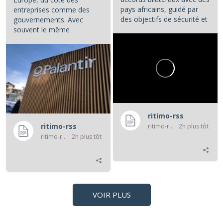
pays africains, guidé par
entreprises comme des
des objectifs de sécurité et
gouvernements. Avec
d'influence.
souvent le même
opératoire : la...
...
ritimo-rss
ritimo-rss
ritimo-rss
2h plus tôt
ritimo-rss
2h plus tôt
VOIR PLUS