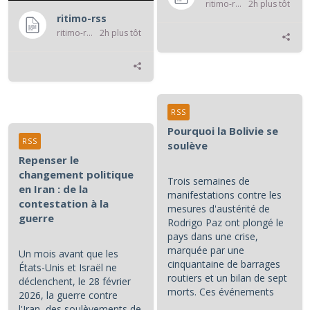
ritimo-rss
2h plus tôt
ritimo-rss
ritimo-rss
2h plus tôt
RSS
Pourquoi la Bolivie se
RSS
soulève
Repenser le
changement politique
Trois semaines de
en Iran : de la
manifestations contre les
contestation à la
mesures d'austérité de
guerre
Rodrigo Paz ont plongé le
pays dans une crise,
marquée par une
Un mois avant que les
cinquantaine de barrages
États-Unis et Israël ne
routiers et un bilan de sept
déclenchent, le 28 février
morts. Ces événements
2026, la guerre contre
constituent les principaux...
l'Iran, des soulèvements de