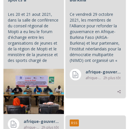
Les 20 et 21 aout 2021,
Ce vendredi 29 octobre
dans la salle de conférence
2021, les membres de
du conseil régional de
l'Alliance pour refonder la
Mopti a eu lieu le forum
gouvernance en Afrique-
d'échange entre les
Burkina Faso (ARGA-
organisations de jeunes et
Burkina) et leur partenaire,
de la région de Mopti et le
l'Institut néerlandais pour la
ministère de la jeunesse et
démocratie multipartite
des sports chargé de
(NIMD) ont organisé un «
l'instruction civique et de...
café politique », au cours...
afrique-gouvernance-rss
afrique-gouvernance-rss
2h plus tôt
afrique-gouvernance-rss
RSS
afrique-gouvernance-rss
2h plus tôt