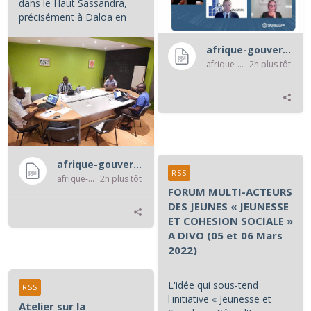
dans le Haut Sassandra,
précisément à Daloa en
Côte d'Ivoire.
afrique-gouvernance-rss
...
afrique-gouvernance-rss
2h plus tôt
afrique-gouvernance-rss
RSS
afrique-gouvernance-rss
2h plus tôt
FORUM MULTI-ACTEURS
DES JEUNES « JEUNESSE
ET COHESION SOCIALE »
A DIVO (05 et 06 Mars
2022)
L'idée qui sous-tend
RSS
l'initiative « Jeunesse et
Atelier sur la