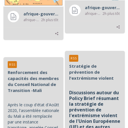
afrique-gouvernance-rss
afrique-gouvernance-rss
2h plus tôt
afrique-gouvernance-rss
afrique-gouvernance-rss
2h plus tôt
RSS
RSS
Stratégie de
prévention de
Renforcement des
l'extrémisme violent
capacités des membres
du Conseil National de
Transition -Mali
Discussions autour du
Policy Brief résumant
la stratégie de
Après le coup d'état d'Aoûtt
prévention de
2020, l'assemblée nationale
l'extrémisme violent
du Mali a été remplacée
de l'Union Européenne
par une instance
(UE) et des autres
transitoire, appelée Conseil