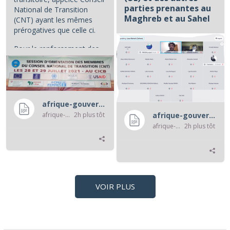
parties prenantes au
National de Transition
Maghreb et au Sahel
(CNT) ayant les mêmes
prérogatives que celle ci.
...
Pour le renforcement des...
afrique-gouvernance-rss
afrique-gouvernance-rss
2h plus tôt
afrique-gouvernance-rss
afrique-gouvernance-rss
2h plus tôt
VOIR PLUS