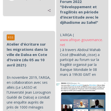
Forum 2022
"Développement et
fragilités en période
d'incertitude avec le
djihadisme au Sahel"
L'ARGA (
RSS
www.afrique-gouvernance.
Atelier d'écriture sur
net
les migrations dans la
) à travers Abdoul Wahab
ville de Daloa en Cote
Cissé (@wakhab_cisse) a
d'Ivoire (du 05 au 10
participé au forum sur la
fragilité organisé par la
avril 2021)
Banque Mondiale le 08
mars à 19h30 GMT en
En novembre 2019, l'ARGA,
partenariat avec le NUPI (...
en collaboration avec ses
alliés (Le LASSO et
l'Université Jean Lorougnon
Guédé de Daloa) a conduit
une enquête auprès de
près de 1000 ménages