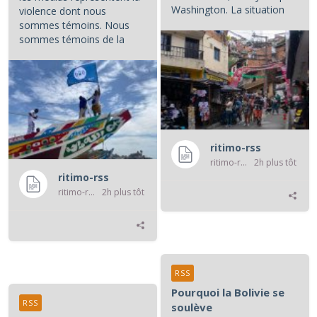
Washington. La situation
violence dont nous
colombienne demande à...
sommes témoins. Nous
sommes témoins de la
violence atroce subie par...
ritimo-rss
ritimo-rss
2h plus tôt
ritimo-rss
ritimo-rss
2h plus tôt
RSS
Pourquoi la Bolivie se
RSS
soulève