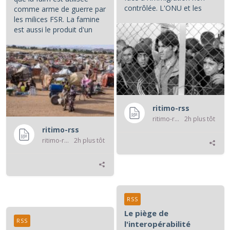
contrôlée. L'ONU et les
comme arme de guerre par
associations de défense...
les milices FSR. La famine
est aussi le produit d'un
système de prédation...
ritimo-rss
ritimo-rss
2h plus tôt
ritimo-rss
ritimo-rss
2h plus tôt
RSS
Le piège de
RSS
l'interopérabilité