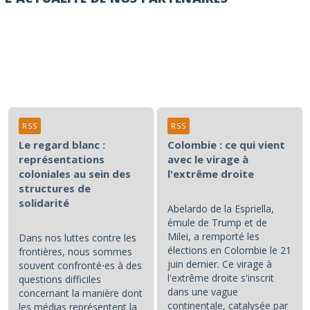
RSS
RSS
Le regard blanc :
Colombie : ce qui vient
représentations
avec le virage à
coloniales au sein des
l'extrême droite
structures de
solidarité
Abelardo de la Espriella,
émule de Trump et de
Milei, a remporté les
Dans nos luttes contre les
élections en Colombie le 21
frontières, nous sommes
juin dernier. Ce virage à
souvent confronté⋅es à des
l'extrême droite s'inscrit
questions difficiles
dans une vague
concernant la manière dont
continentale, catalysée par
les médias représentent la