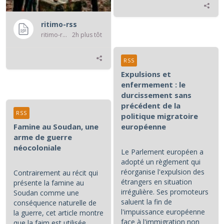
ritimo-rss
ritimo-rss
2h plus tôt
RSS
Expulsions et
enfermement : le
durcissement sans
précédent de la
RSS
politique migratoire
Famine au Soudan, une
européenne
arme de guerre
néocoloniale
Le Parlement européen a
adopté un règlement qui
réorganise l'expulsion des
Contrairement au récit qui
étrangers en situation
présente la famine au
irrégulière. Ses promoteurs
Soudan comme une
saluent la fin de
conséquence naturelle de
l'impuissance européenne
la guerre, cet article montre
face à l'immigration non
que la faim est utilisée