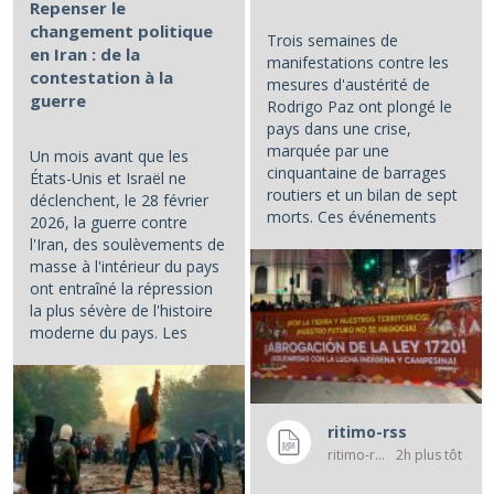
Repenser le
changement politique
Trois semaines de
en Iran : de la
manifestations contre les
contestation à la
mesures d'austérité de
guerre
Rodrigo Paz ont plongé le
pays dans une crise,
marquée par une
Un mois avant que les
cinquantaine de barrages
États-Unis et Israël ne
routiers et un bilan de sept
déclenchent, le 28 février
morts. Ces événements
2026, la guerre contre
constituent les principaux...
l'Iran, des soulèvements de
masse à l'intérieur du pays
ont entraîné la répression
la plus sévère de l'histoire
moderne du pays. Les
manifestations et la...
ritimo-rss
ritimo-rss
2h plus tôt