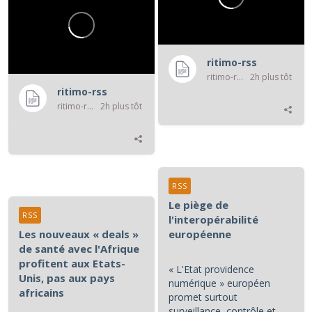
ritimo-rss
ritimo-rss
2h plus tôt
ritimo-rss
ritimo-rss
2h plus tôt
RSS
Le piège de
RSS
l'interopérabilité
Les nouveaux « deals »
européenne
de santé avec l'Afrique
profitent aux Etats-
« L'Etat providence
Unis, pas aux pays
numérique » européen
africains
promet surtout
surveillance, contrôle et