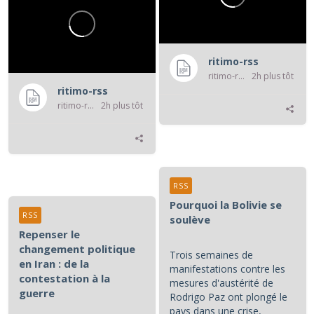
ritimo-rss
ritimo-rss
2h plus tôt
ritimo-rss
ritimo-rss
2h plus tôt
RSS
Pourquoi la Bolivie se
RSS
soulève
Repenser le
changement politique
Trois semaines de
en Iran : de la
manifestations contre les
contestation à la
mesures d'austérité de
guerre
Rodrigo Paz ont plongé le
pays dans une crise,