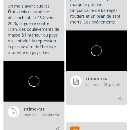
marquée par une
Un mois avant que les
cinquantaine de barrages
États-Unis et Israël ne
routiers et un bilan de sept
déclenchent, le 28 février
morts. Ces événements
2026, la guerre contre
constituent les principaux...
l'Iran, des soulèvements de
masse à l'intérieur du pays
ont entraîné la répression
la plus sévère de l'histoire
moderne du pays. Les
manifestations et la...
ritimo-rss
ritimo-rss
2h plus tôt
ritimo-rss
ritimo-rss
2h plus tôt
RSS