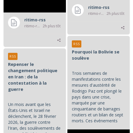
ritimo-rss
ritimo-rss
2h plus tôt
ritimo-rss
ritimo-rss
2h plus tôt
RSS
Pourquoi la Bolivie se
RSS
soulève
Repenser le
changement politique
Trois semaines de
en Iran : de la
manifestations contre les
contestation à la
mesures d'austérité de
guerre
Rodrigo Paz ont plongé le
pays dans une crise,
marquée par une
Un mois avant que les
cinquantaine de barrages
États-Unis et Israël ne
routiers et un bilan de sept
déclenchent, le 28 février
morts. Ces événements
2026, la guerre contre
constituent les principaux...
l'Iran, des soulèvements de