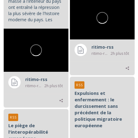
masse à l'intérieur du pays
ont entraîné la répression
la plus sévère de l'histoire
moderne du pays. Les
manifestations et la...
ritimo-rss
ritimo-rss
2h plus tôt
ritimo-rss
RSS
ritimo-rss
2h plus tôt
Expulsions et
enfermement : le
durcissement sans
précédent de la
RSS
politique migratoire
Le piège de
européenne
l'interopérabilité