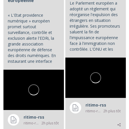
européenne
Le Parlement européen a
adopté un règlement qui
réorganise l'expulsion des
« L'Etat providence
étrangers en situation
numérique » européen
irrégulière. Ses promoteurs
promet surtout
saluent la fin de
surveillance, contrôle et
l'impuissance européenne
exclusion alerte l'EDRi, la
face à l'immigration non
grande association
contrôlée. L'ONU et les
européenne de défense
associations de défense...
des droits numériques. En
instaurant une interface
numérique entre les...
ritimo-rss
ritimo-rss
2h plus tôt
ritimo-rss
ritimo-rss
2h plus tôt