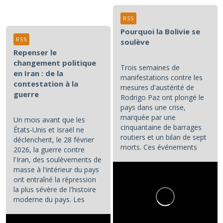
RSS
Pourquoi la Bolivie se
RSS
soulève
Repenser le
changement politique
Trois semaines de
en Iran : de la
manifestations contre les
contestation à la
mesures d'austérité de
guerre
Rodrigo Paz ont plongé le
pays dans une crise,
marquée par une
Un mois avant que les
cinquantaine de barrages
États-Unis et Israël ne
routiers et un bilan de sept
déclenchent, le 28 février
morts. Ces événements
2026, la guerre contre
constituent les principaux...
l'Iran, des soulèvements de
masse à l'intérieur du pays
ont entraîné la répression
la plus sévère de l'histoire
moderne du pays. Les
manifestations et la...