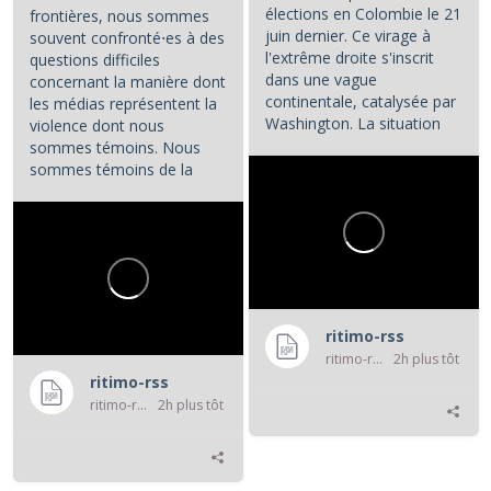
élections en Colombie le 21
frontières, nous sommes
juin dernier. Ce virage à
souvent confronté⋅es à des
l'extrême droite s'inscrit
questions difficiles
dans une vague
concernant la manière dont
continentale, catalysée par
les médias représentent la
Washington. La situation
violence dont nous
colombienne demande à...
sommes témoins. Nous
sommes témoins de la
violence atroce subie par...
ritimo-rss
ritimo-rss
2h plus tôt
ritimo-rss
ritimo-rss
2h plus tôt