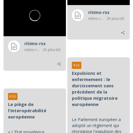
ritimo-rss
ritimo-rss
2h plus tôt
ritimo-rss
ritimo-rss
2h plus tôt
RSS
Expulsions et
enfermement : le
durcissement sans
précédent de la
RSS
politique migratoire
Le piège de
européenne
l'interopérabilité
européenne
Le Parlement européen a
adopté un règlement qui
réorganise l'expulsion des
« L'Etat providence