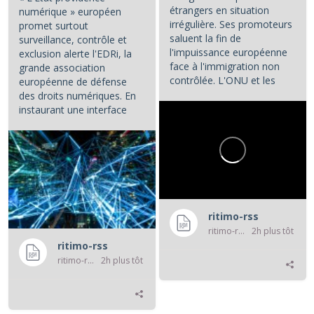
étrangers en situation
numérique » européen
irrégulière. Ses promoteurs
promet surtout
saluent la fin de
surveillance, contrôle et
l'impuissance européenne
exclusion alerte l'EDRi, la
face à l'immigration non
grande association
contrôlée. L'ONU et les
européenne de défense
associations de défense...
des droits numériques. En
instaurant une interface
numérique entre les...
ritimo-rss
ritimo-rss
2h plus tôt
ritimo-rss
ritimo-rss
2h plus tôt