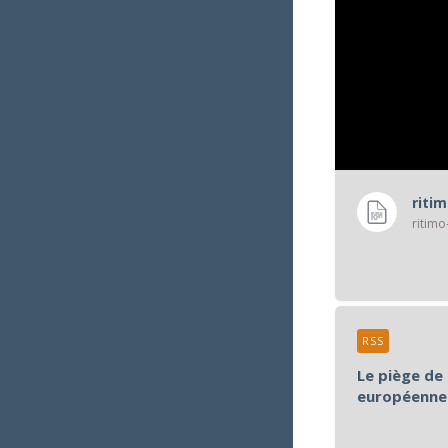
riti
ritimo
RSS
Le piège de 
européenne