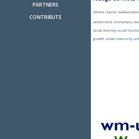
PARTNERS
athens charter
balkanizatio
CONTRIBUTE
settlements
involuntary re
social diversity
social functi
growth
urban insecurity
urb