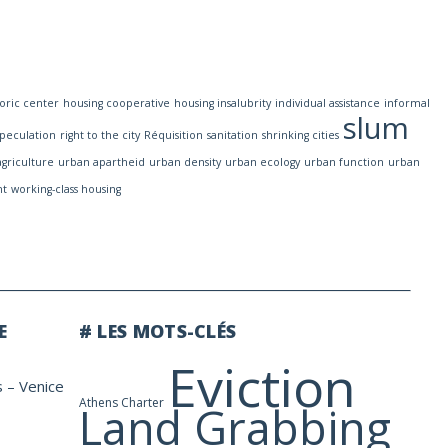
toric center
housing cooperative
housing insalubrity
individual assistance
informal
slum
speculation
right to the city
Réquisition
sanitation
shrinking cities
griculture
urban apartheid
urban density
urban ecology
urban function
urban
nt
working-class housing
E
# LES MOTS-CLÉS
Eviction
s – Venice
Athens Charter
Land Grabbing