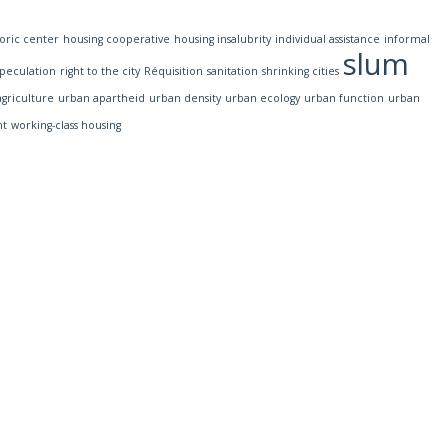
toric center
housing cooperative
housing insalubrity
individual assistance
informal
slum
speculation
right to the city
Réquisition
sanitation
shrinking cities
griculture
urban apartheid
urban density
urban ecology
urban function
urban
nt
working-class housing