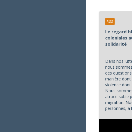
RSS
Le regard b
coloniales a
solidarité
Dans nos lutte
nous sommes 
des questions 
manière dont 
violence don
Nous sommes 
atroce subie 
migration. No
personnes, à l
appels à l'aide