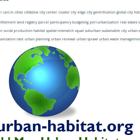
n
cars in cities
cittàslow
city center
cluster city
edge city
gentrification
global city
his
settlement
land registry
parcel
participatory budgeting
peri-urbanization
real estate 
on
social production habitat
spatial mismatch
squat
suburban
sustainable city
urban a
anization rate
urban planning
urban renewal
urban sprawl
urban waste manageme