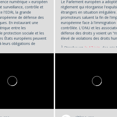
idence numérique » européen
Le Parlement européen a adopté
 surveillance, contrôle et
règlement qui réorganise l'expuls
te l'EDRi, la grande
étrangers en situation irrégulière
européenne de défense des
promoteurs saluent la fin de l'im
ques. En instaurant une
européenne face à l'immigration
érique entre les
contrôlée. L'ONU et les associat
 protection sociale et les
défense des droits y voient un “r
 les États européens peuvent
élevé de violations des droits hu
à leurs obligations de
À Strasbourg,
le 17 juin
, des cris 
cs,
« transformant le...