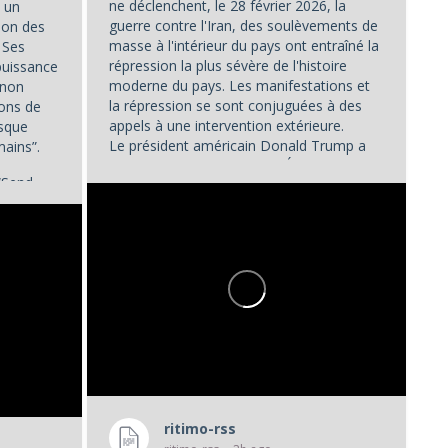
ne déclenchent, le 28 février 2026, la
 un
guerre contre l'Iran, des soulèvements de
ion des
masse à l'intérieur du pays ont entraîné la
. Ses
répression la plus sévère de l'histoire
puissance
moderne du pays. Les manifestations et
 non
la répression se sont conjuguées à des
ions de
appels à une intervention extérieure.
isque
Le président américain Donald Trump a
mains”.
déclaré le 2 janvier que les États-Unis...
“Send...
ritimo-rss