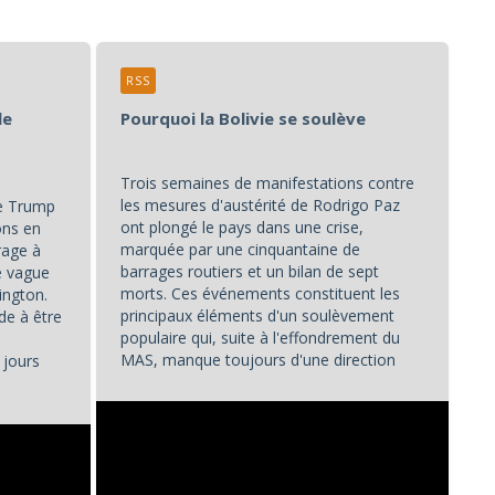
RSS
le
Pourquoi la Bolivie se soulève
Trois semaines de manifestations contre
les mesures d'austérité de Rodrigo Paz
de Trump
ont plongé le pays dans une crise,
ons en
marquée par une cinquantaine de
rage à
barrages routiers et un bilan de sept
ne vague
morts. Ces événements constituent les
ington.
principaux éléments d'un soulèvement
de à être
populaire qui, suite à l'effondrement du
MAS, manque toujours d'une direction
 jours
unifiée.
...