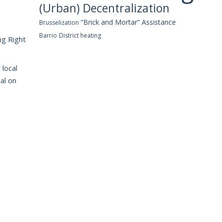
(Urban) Decentralization
“Brick and Mortar” Assistance
Brusselization
Barrio
District heating
ng Right
 local
al on