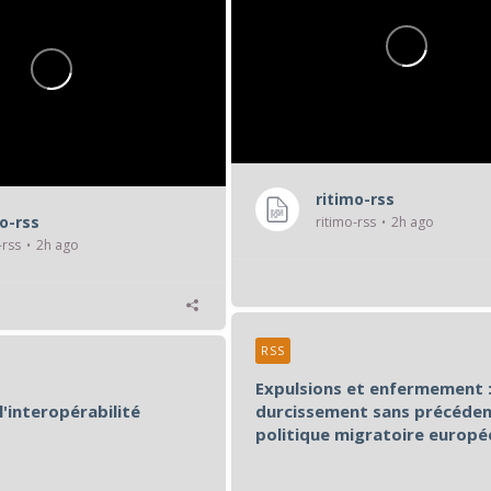
ritimo-rss
mo-rss
ritimo-rss
2h ago
-rss
2h ago
RSS
Expulsions et enfermement :
l'interopérabilité
durcissement sans précéden
politique migratoire europ