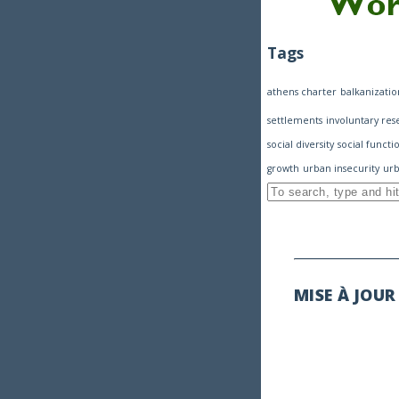
Tags
athens charter
balkanizatio
settlements
involuntary re
social diversity
social functi
growth
urban insecurity
urb
MISE À JOUR