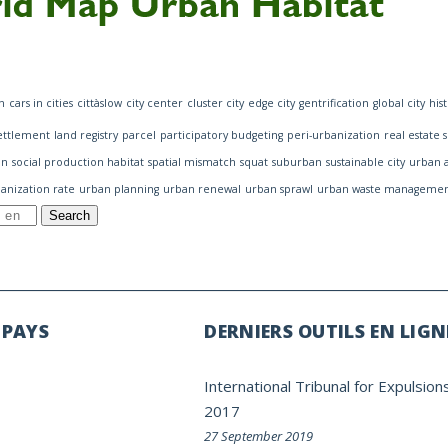
n
cars in cities
cittàslow
city center
cluster city
edge city
gentrification
global city
his
settlement
land registry
parcel
participatory budgeting
peri-urbanization
real estate 
on
social production habitat
spatial mismatch
squat
suburban
sustainable city
urban a
anization rate
urban planning
urban renewal
urban sprawl
urban waste manageme
Search
 PAYS
DERNIERS OUTILS EN LIGN
International Tribunal for Expulsion
2017
27 September 2019