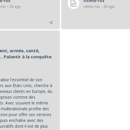
mo-rss
ritimo-rss
-rss
2h ago
ritimo-rss
2h ago
nt, armée, santé,
.. Palantir à la conquête
éalise l'essentiel de son
ires aux États-Unis, cherche à
veaux clients en Europe, du
reprises comme des
s. Avec souvent le même
a multinationale profite des
crise pour offrir ses services
 puis enchaîne avec des
ucratifs dont il est de plus