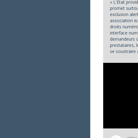
« L'Etat prov
promet surtout
exclusion aler
association 
droits numéri
interface num
demandeurs de
prestataires,
se soustraire 
services publi