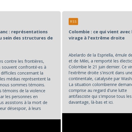
RSS
lanc : représentations
Colombie : ce qui vient avec 
u sein des structures de
virage à l'extrême droite
Abelardo de la Espriella, émule 
et de Milei, a remporté les électi
s contre les frontières,
Colombie le 21 juin dernier. Ce vi
souvent confronté⋅es à
l'extrême droite s'inscrit dans u
difficiles concernant la
continentale, catalysée par Wash
les médias représentent la
La situation colombienne deman
t nous sommes témoins.
comprise au regard d'une lutte
témoins de la violence
antifasciste qui s'impose tous les
par les personnes en
davantage, là-bas et ici.
us assistons à la mort de
eur désespoir, à leurs
...
. Et nous, en tant que...