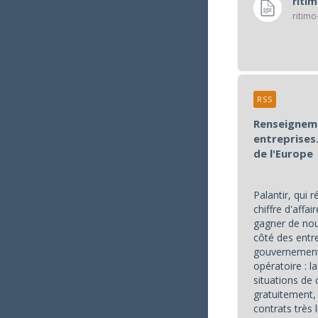
riti
ritimo
RSS
Renseigneme
entreprises.
de l'Europe
Palantir, qui r
chiffre d'affa
gagner de nou
côté des ent
gouvernement
opératoire : l
situations de 
gratuitement,
contrats très l