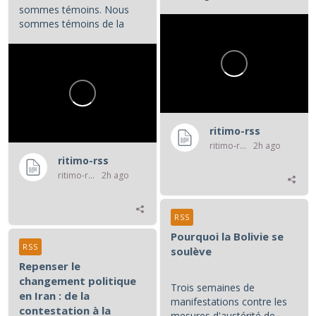
colombienne demande à...
sommes témoins. Nous
sommes témoins de la
violence atroce subie par...
ritimo-rss
ritimo-rss
2h ago
ritimo-rss
ritimo-rss
2h ago
RSS
Pourquoi la Bolivie se
RSS
soulève
Repenser le
changement politique
Trois semaines de
en Iran : de la
manifestations contre les
contestation à la
mesures d'austérité de