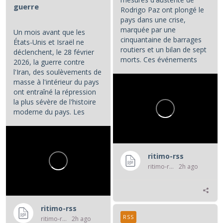
guerre
Rodrigo Paz ont plongé le
pays dans une crise,
marquée par une
Un mois avant que les
cinquantaine de barrages
États-Unis et Israël ne
routiers et un bilan de sept
déclenchent, le 28 février
morts. Ces événements
2026, la guerre contre
constituent les principaux...
l'Iran, des soulèvements de
masse à l'intérieur du pays
ont entraîné la répression
la plus sévère de l'histoire
moderne du pays. Les
manifestations et la...
ritimo-rss
ritimo-rss
2h ago
ritimo-rss
RSS
ritimo-rss
2h ago