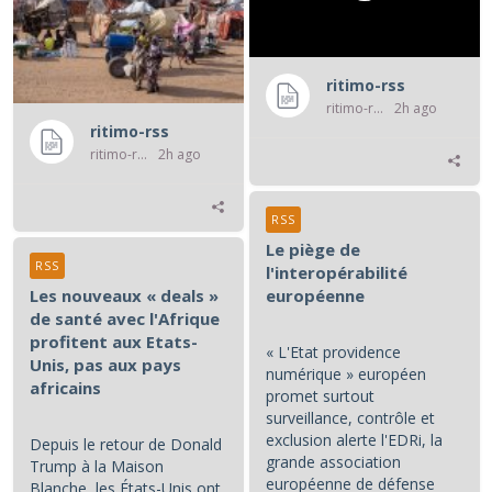
ritimo-rss
ritimo-rss
2h ago
ritimo-rss
ritimo-rss
2h ago
RSS
Le piège de
RSS
l'interopérabilité
Les nouveaux « deals »
européenne
de santé avec l'Afrique
profitent aux Etats-
« L'Etat providence
Unis, pas aux pays
numérique » européen
africains
promet surtout
surveillance, contrôle et
exclusion alerte l'EDRi, la
Depuis le retour de Donald
grande association
Trump à la Maison
européenne de défense
Blanche, les États-Unis ont