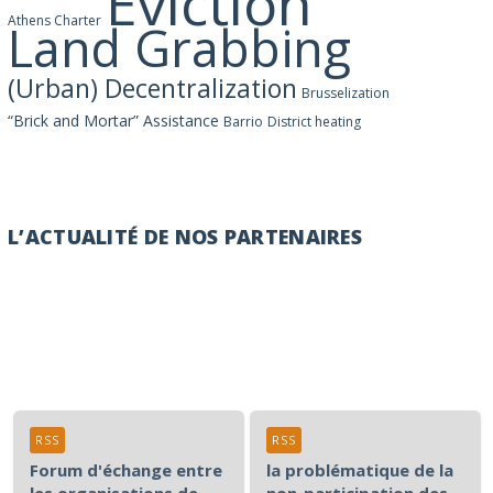
Eviction
Athens Charter
Land Grabbing
(Urban) Decentralization
Brusselization
“Brick and Mortar” Assistance
Barrio
District heating
L’ACTUALITÉ DE NOS PARTENAIRES
RSS
RSS
Forum d'échange entre
la problématique de la
les organisations de
non-participation des