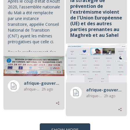
la stratégie de
Après le coup d'état d'Aoûtt
prévention de
2020, l'assemblée nationale
l'extrémisme violent
du Mali a été remplacée
de l'Union Européenne
par une instance
(UE) et des autres
transitoire, appelée Conseil
parties prenantes au
National de Transition
Maghreb et au Sahel
(CNT) ayant les mêmes
prérogatives que celle ci.
...
Pour le renforcement des...
afrique-gouvernance-rss
afrique-gouvernance-rss
2h ago
afrique-gouvernance-rss
afrique-gouvernance-rss
2h ago
SHOW MORE