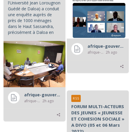
l'Université Jean Lorougnon
Guédé de Daloa) a conduit
une enquête auprès de
près de 1000 ménages
dans le Haut Sassandra,
précisément à Daloa en
Côte d'Ivoire.
afrique-gouvernance-rss
...
afrique-gouvernance-rss
2h ago
afrique-gouvernance-rss
RSS
afrique-gouvernance-rss
2h ago
FORUM MULTI-ACTEURS
DES JEUNES « JEUNESSE
ET COHESION SOCIALE »
A DIVO (05 et 06 Mars
2022)