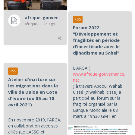
afrique-gouvernance-rss
RSS
afrique-gouvernance-rss
2h ago
Forum 2022
"Développement et
fragilités en période
d'incertitude avec le
djihadisme au Sahel"
L'ARGA (
RSS
www.afrique-gouvernance.
Atelier d'écriture sur
net
les migrations dans la
) à travers Abdoul Wahab
ville de Daloa en Cote
Cissé (@wakhab_cisse) a
d'Ivoire (du 05 au 10
participé au forum sur la
fragilité organisé par la
avril 2021)
Banque Mondiale le 08
mars à 19h30 GMT en
En novembre 2019, l'ARGA,
partenariat avec le NUPI (...
en collaboration avec ses
alliés (Le LASSO et