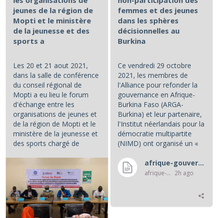
jeunes de la région de
femmes et des jeunes
Mopti et le ministère
dans les sphères
de la jeunesse et des
décisionnelles au
sports a
Burkina
Les 20 et 21 aout 2021,
Ce vendredi 29 octobre
dans la salle de conférence
2021, les membres de
du conseil régional de
l'Alliance pour refonder la
Mopti a eu lieu le forum
gouvernance en Afrique-
d'échange entre les
Burkina Faso (ARGA-
organisations de jeunes et
Burkina) et leur partenaire,
de la région de Mopti et le
l'Institut néerlandais pour la
ministère de la jeunesse et
démocratie multipartite
des sports chargé de
(NIMD) ont organisé un «
l'instruction civique et de...
café politique », au cours...
afrique-gouvernance-rss
afrique-gouvernance-rss
2h ago