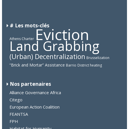
ITALY
LIBERIA
LITHUANIA
# Les mots-clés
Eviction
Athens Charter
Land Grabbing
(Urban) Decentralization
Brusselization
“Brick and Mortar” Assistance
Barrio
District heating
Nos partenaires
Alliance Governance Africa
Citego
European Action Coalition
FEANTSA
FPH
Habitat for Humanity