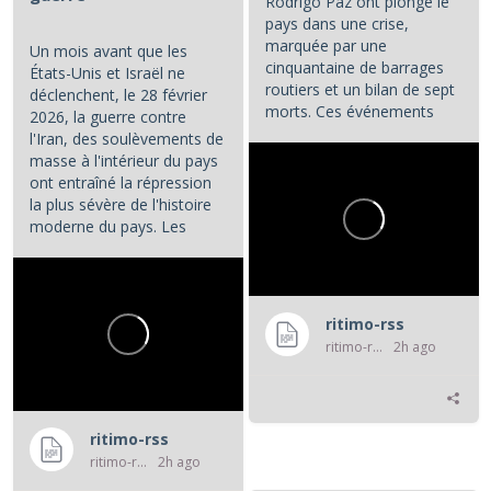
Rodrigo Paz ont plongé le
pays dans une crise,
marquée par une
Un mois avant que les
cinquantaine de barrages
États-Unis et Israël ne
routiers et un bilan de sept
déclenchent, le 28 février
morts. Ces événements
2026, la guerre contre
constituent les principaux...
l'Iran, des soulèvements de
masse à l'intérieur du pays
ont entraîné la répression
la plus sévère de l'histoire
moderne du pays. Les
manifestations et la...
ritimo-rss
ritimo-rss
2h ago
ritimo-rss
ritimo-rss
2h ago