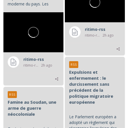
moderne du pays. Les
manifestations et la...
ritimo-rss
ritimo-rss
2h ago
ritimo-rss
RSS
ritimo-rss
2h ago
Expulsions et
enfermement : le
durcissement sans
précédent de la
RSS
politique migratoire
Famine au Soudan, une
européenne
arme de guerre
néocoloniale
Le Parlement européen a
adopté un règlement qui