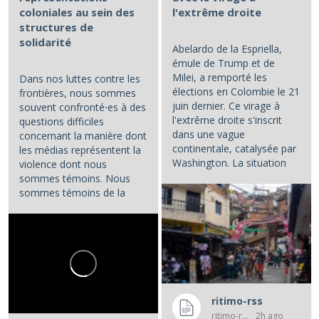
coloniales au sein des
l'extrême droite
structures de
solidarité
Abelardo de la Espriella,
émule de Trump et de
Milei, a remporté les
Dans nos luttes contre les
élections en Colombie le 21
frontières, nous sommes
juin dernier. Ce virage à
souvent confronté⋅es à des
l'extrême droite s'inscrit
questions difficiles
dans une vague
concernant la manière dont
continentale, catalysée par
les médias représentent la
Washington. La situation
violence dont nous
colombienne demande à...
sommes témoins. Nous
sommes témoins de la
violence atroce subie par...
ritimo-rss
ritimo-rss
2h ago