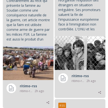
réorganise l'expulsion des
Contrairement au récit qui
étrangers en situation
présente la famine au
irrégulière. Ses promoteurs
Soudan comme une
saluent la fin de
conséquence naturelle de
l'impuissance européenne
la guerre, cet article montre
face à l'immigration non
que la faim est utilisée
contrôlée. L'ONU et les
comme arme de guerre par
associations de défense...
les milices FSR. La famine
est aussi le produit d'un
système de prédation...
ritimo-rss
ritimo-rss
2h ago
ritimo-rss
ritimo-rss
2h ago
RSS