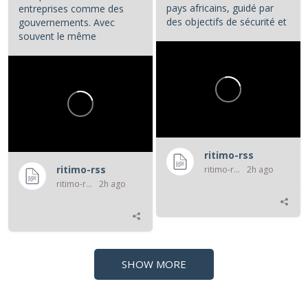
pays africains, guidé par
entreprises comme des
des objectifs de sécurité et
gouvernements. Avec
d'influence.
souvent le même
opératoire : la...
...
ritimo-rss
ritimo-rss
ritimo-rss
2h ago
ritimo-rss
2h ago
SHOW MORE