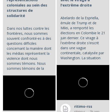
coloniales au sein des
l'extrême droite
structures de
solidarité
Abelardo de la Espriella,
émule de Trump et de
Milei, a remporté les
Dans nos luttes contre les
élections en Colombie le 21
frontières, nous sommes
juin dernier. Ce virage à
souvent confronté⋅es à des
l'extrême droite s'inscrit
questions difficiles
dans une vague
concernant la manière dont
continentale, catalysée par
les médias représentent la
Washington. La situation
violence dont nous
colombienne demande à...
sommes témoins. Nous
sommes témoins de la
violence atroce subie par...
ritimo-rss
ritimo-rss
2h ago