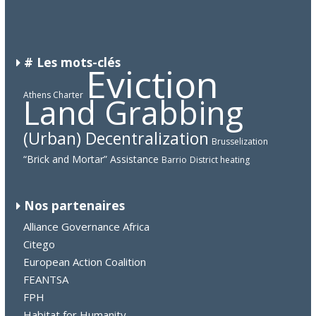
CHAD
KYRGYZSTAN
LIBERIA
# Les mots-clés
Eviction
Athens Charter
Land Grabbing
(Urban) Decentralization
Brusselization
“Brick and Mortar” Assistance
Barrio
District heating
Nos partenaires
Alliance Governance Africa
Citego
European Action Coalition
FEANTSA
FPH
Habitat for Humanity