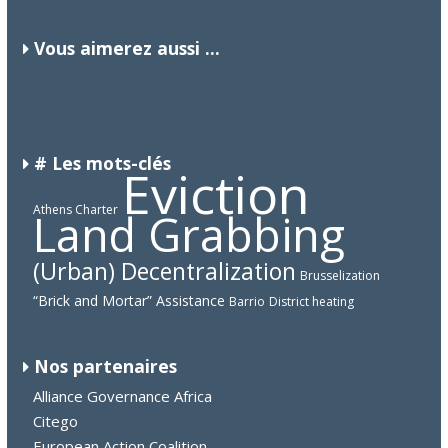
Vous aimerez aussi ...
CUBA
DJIBOUTI
KOSOVO
# Les mots-clés
Eviction
Athens Charter
Land Grabbing
(Urban) Decentralization
Brusselization
“Brick and Mortar” Assistance
Barrio
District heating
Nos partenaires
Alliance Governance Africa
Citego
European Action Coalition