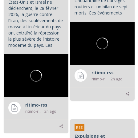
cinquantaine de barrages
États-Unis et Israël ne
routiers et un bilan de sept
déclenchent, le 28 février
morts. Ces événements
2026, la guerre contre
constituent les principaux...
l'Iran, des soulèvements de
masse à l'intérieur du pays
ont entraîné la répression
la plus sévère de l'histoire
moderne du pays. Les
manifestations et la...
ritimo-rss
ritimo-rss
2h ago
ritimo-rss
ritimo-rss
2h ago
RSS
Expulsions et