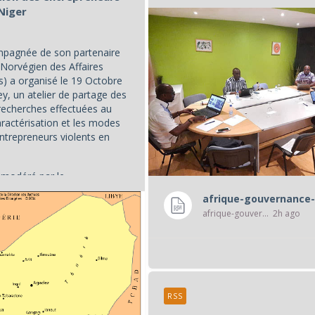
 Niger
pagnée de son partenaire
 Norvégien des Affaires
s) a organisé le 19 Octobre
y, un atelier de partage des
 recherches effectuées au
aractérisation et les modes
entrepreneurs violents en
 modéré par le...
afrique-gouvernance-
afrique-gouvernance-rss
2h ago
RSS