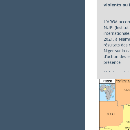
violents au
L'ARGA accom
NUPI (Institut
internationale
2021, à Niame
résultats des
Niger sur la c
d'action des 
présence.
L'atelier a été