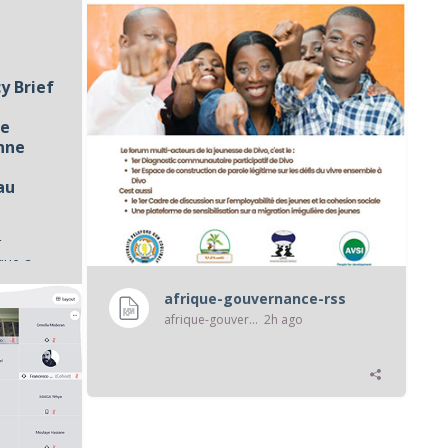
y Brief
me
enne
au
r
ue a...
afrique-gouvernance-rss
afrique-gouvernance-rss
2h ago