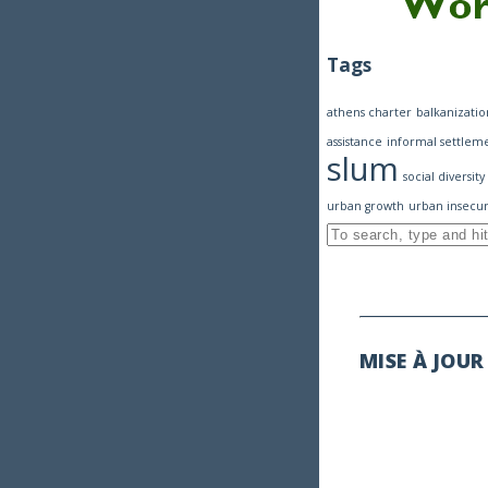
Tags
athens charter
balkanizatio
assistance
informal settlem
slum
social diversity
urban growth
urban insecur
MISE À JOUR