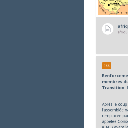
afri
RSS
Renforcemen
membres du 
Transition -
Après le coup 
l'assemblée n
remplacée par
appelée Conse
(CNT) ayant 