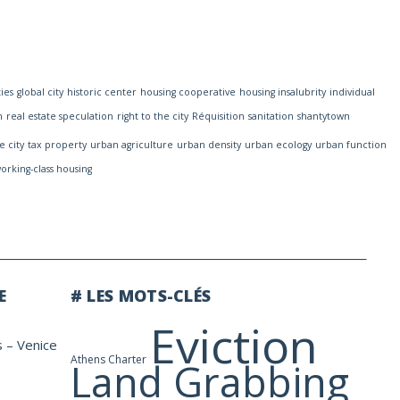
ies
global city
historic center
housing cooperative
housing insalubrity
individual
n
real estate speculation
right to the city
Réquisition
sanitation
shantytown
e city
tax property
urban agriculture
urban density
urban ecology
urban function
orking-class housing
E
# LES MOTS-CLÉS
Eviction
s – Venice
Athens Charter
Land Grabbing