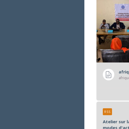
afri
RSS
Atelier sur 
modes d'act