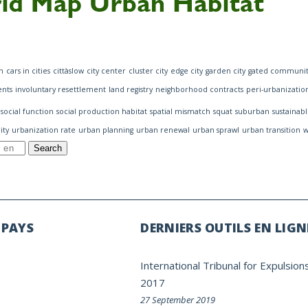
n
cars in cities
cittàslow
city center
cluster city
edge city
garden city
gated communit
ents
involuntary resettlement
land registry
neighborhood contracts
peri-urbanizatio
social function
social production habitat
spatial mismatch
squat
suburban
sustainabl
ity
urbanization rate
urban planning
urban renewal
urban sprawl
urban transition
w
Search
 PAYS
DERNIERS OUTILS EN LIGN
International Tribunal for Expulsion
2017
27 September 2019