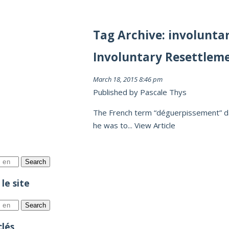
Tag Archive: involunta
Involuntary Resettlem
March 18, 2015 8:46 pm
Published by
Pascale Thys
The French term “déguerpissement” dat
he was to...
View Article
Search
le site
Search
lés