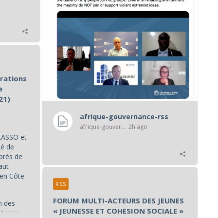
grations
e
21)
afrique-gouvernance-rss
afrique-gouvernance-rss
2h ago
 LASSO et
dé de
près de
aut
 en Côte
RSS
FORUM MULTI-ACTEURS DES JEUNES
n des
« JEUNESSE ET COHESION SOCIALE »
tenue...