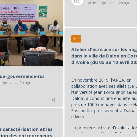
afrique-gouvernance-rss
2h ago
RSS
Atelier d'écriture sur les mi
dans la ville de Daloa en Cot
d'Ivoire (du 05 au 10 avril 20
que-gouvernance-rss
En novembre 2019, l'ARGA, en
afrique-gouvernance-rss
2h ago
collaboration avec ses alliés (Le
l'Université Jean Lorougnon Gué
Daloa) a conduit une enquête au
près de 1000 ménages dans le H
Sassandra, précisément à Daloa
d'Ivoire.
La première activité d'exploitatio
la caractérisation et les
données collectées à Daloa s'est 
ion des entrepreneurs