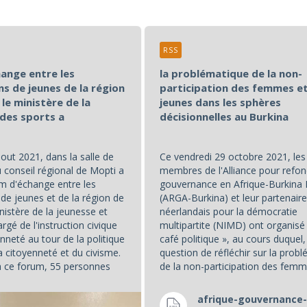
RSS
ange entre les
la problématique de la non-
ns de jeunes de la région
participation des femmes e
le ministère de la
jeunes dans les sphères
 des sports a
décisionnelles au Burkina
out 2021, dans la salle de
Ce vendredi 29 octobre 2021, les
 conseil régional de Mopti a
membres de l'Alliance pour refon
um d'échange entre les
gouvernance en Afrique-Burkina
de jeunes et de la région de
(ARGA-Burkina) et leur partenaire, 
nistère de la jeunesse et
néerlandais pour la démocratie
rgé de l'instruction civique
multipartite (NIMD) ont organisé
enneté au tour de la politique
café politique », au cours duquel, 
a citoyenneté et du civisme.
question de réfléchir sur la prob
 à ce forum, 55 personnes
de la non-participation des femm
es et 18 femmes.
jeunes dans les sphères décisionn
...
afrique-gouvernance-