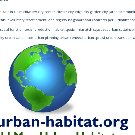
n
cars in cities
cittàslow
city center
cluster city
edge city
garden city
gated communit
ents
involuntary resettlement
land registry
neighborhood contracts
peri-urbanizatio
social function
social production habitat
spatial mismatch
squat
suburban
sustainabl
ity
urbanization rate
urban planning
urban renewal
urban sprawl
urban transition
w