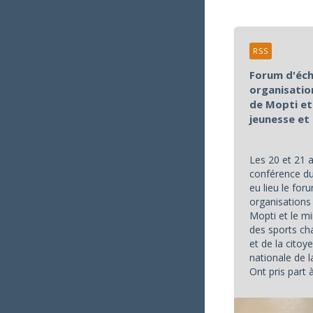
RSS
Forum d'éch
organisatio
de Mopti et 
jeunesse et
Les 20 et 21 a
conférence du
eu lieu le for
organisations 
Mopti et le mi
des sports cha
et de la citoy
nationale de l
Ont pris part
dont 37 homm
...