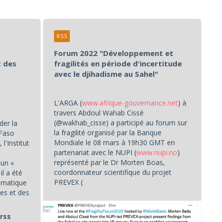
RSS
Forum 2022 "Développement et
t des
fragilités en période d'incertitude
avec le djihadisme au Sahel"
L'ARGA (
www.afrique-gouvernance.net
) à
travers Abdoul Wahab Cissé
(@wakhab_cisse) a participé au forum sur
der la
la fragilité organisé par la Banque
 Faso
Mondiale le 08 mars à 19h30 GMT en
l'Institut
partenariat avec le NUPI (
www.nupi.no
)
représenté par le Dr Morten Boas,
 un «
coordonnateur scientifique du projet
il a été
PREVEX (
lématique
https://www.prevex-balkan-mena.eu/
)...
es et des
elles.
rss