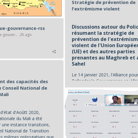
Stratégie de prévention de
l'extrémisme violent
Discussions autour du Polic
que-gouvernance-rss
résumant la stratégie de
afrique-gouvernance-rss
2h ago
prévention de l'extrémis
violent de l'Union Europé
(UE) et des autres parties
prenantes au Maghreb et 
Sahel
Le 14 janvier 2021, l'Alliance pou
Refonder la Gouvernance en Afriq
t des capacités des
Conseil National de
Mali
d'état d'Aoûtt 2020,
ationale du Mali a été
 une instance transitoire,
il National de Transition
les mêmes prérogatives que