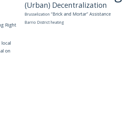
(Urban) Decentralization
“Brick and Mortar” Assistance
Brusselization
Barrio
District heating
ng Right
 local
al on