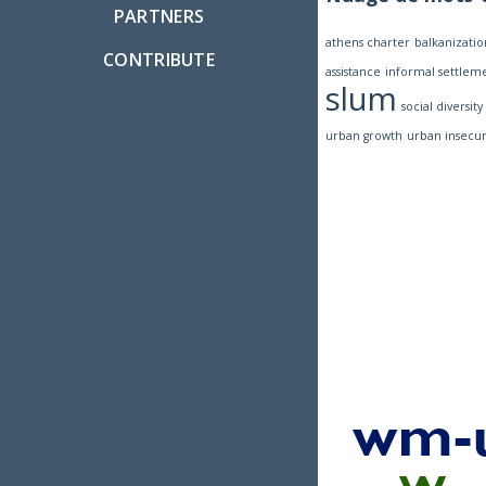
PARTNERS
athens charter
balkanizatio
CONTRIBUTE
assistance
informal settlem
slum
social diversity
urban growth
urban insecur