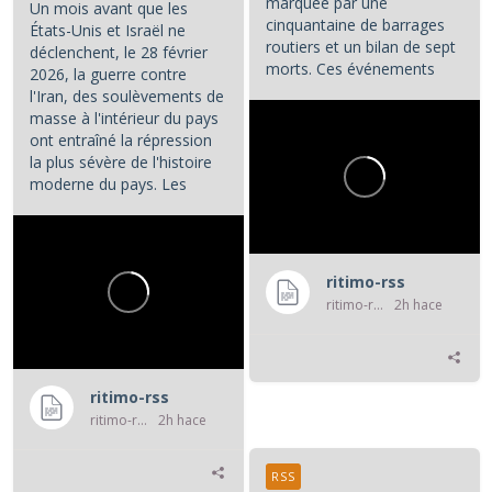
marquée par une
Un mois avant que les
cinquantaine de barrages
États-Unis et Israël ne
routiers et un bilan de sept
déclenchent, le 28 février
morts. Ces événements
2026, la guerre contre
constituent les principaux...
l'Iran, des soulèvements de
masse à l'intérieur du pays
ont entraîné la répression
la plus sévère de l'histoire
moderne du pays. Les
manifestations et la...
ritimo-rss
ritimo-rss
2h hace
ritimo-rss
ritimo-rss
2h hace
RSS