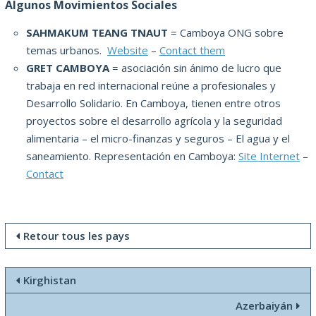
Algunos Movimientos Sociales
SAHMAKUM
TEANG
TNAUT
=
Camboya
ONG
sobre
temas urbanos
.
Website
–
Contact them
GRET CAMBOYA
=
asociación sin ánimo de
lucro que
trabaja en
red internacional
reúne a profesionales
y
Desarrollo Solidario
.
En Camboya
, tienen
entre otros
proyectos
sobre el desarrollo agrícola
y la seguridad
alimentaria
–
el micro-
finanzas y
seguros
– El agua
y el
saneamiento
.
Representación
en Camboya
:
Site Internet
–
Contact
Retour tous les pays
Kirghistan
Azerbaiyán