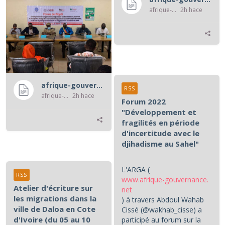
afrique-gouvernance-rss
2h hace
afrique-gouvernance-rss
RSS
afrique-gouvernance-rss
2h hace
Forum 2022
"Développement et
fragilités en période
d'incertitude avec le
djihadisme au Sahel"
L'ARGA (
RSS
www.afrique-gouvernance.
Atelier d'écriture sur
net
les migrations dans la
) à travers Abdoul Wahab
ville de Daloa en Cote
Cissé (@wakhab_cisse) a
d'Ivoire (du 05 au 10
participé au forum sur la