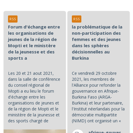
RSS
RSS
Forum d'échange entre
la problématique de la
les organisations de
non-participation des
jeunes de la région de
femmes et des jeunes
Mopti et le ministère
dans les sphères
de la jeunesse et des
décisionnelles au
sports a
Burkina
Les 20 et 21 aout 2021,
Ce vendredi 29 octobre
dans la salle de conférence
2021, les membres de
du conseil régional de
l'Alliance pour refonder la
Mopti a eu lieu le forum
gouvernance en Afrique-
d'échange entre les
Burkina Faso (ARGA-
organisations de jeunes et
Burkina) et leur partenaire,
de la région de Mopti et le
l'Institut néerlandais pour la
ministère de la jeunesse et
démocratie multipartite
des sports chargé de
(NIMD) ont organisé un «
l'instruction civique et de...
café politique », au cours...
afrique-gouvernance-rss