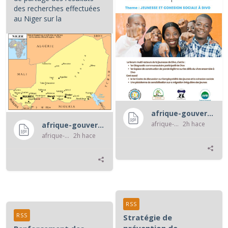
des recherches effectuées
au Niger sur la
caractérisation et les...
afrique-gouvernance-rss
afrique-gouvernance-rss
2h hace
afrique-gouvernance-rss
afrique-gouvernance-rss
2h hace
RSS
RSS
Stratégie de