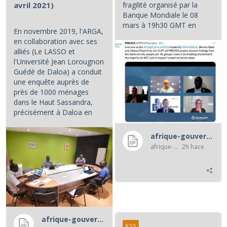
fragilité organisé par la
avril 2021)
Banque Mondiale le 08
mars à 19h30 GMT en
En novembre 2019, l'ARGA,
partenariat avec le NUPI (...
en collaboration avec ses
alliés (Le LASSO et
l'Université Jean Lorougnon
Guédé de Daloa) a conduit
une enquête auprès de
près de 1000 ménages
dans le Haut Sassandra,
précisément à Daloa en
Côte d'Ivoire.
afrique-gouvernance-rss
...
afrique-gouvernance-rss
2h hace
afrique-gouvernance-rss
RSS