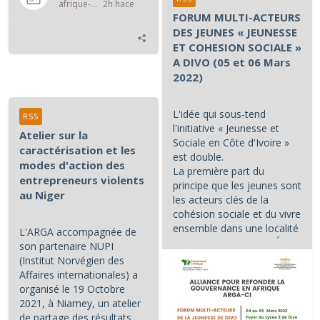
afrique-gouvernance-rss
2h hace
FORUM MULTI-ACTEURS
DES JEUNES « JEUNESSE
ET COHESION SOCIALE »
A DIVO (05 et 06 Mars
2022)
L'idée qui sous-tend
RSS
l'initiative « Jeunesse et
Atelier sur la
Sociale en Côte d'Ivoire »
caractérisation et les
est double.
modes d'action des
La première part du
entrepreneurs violents
principe que les jeunes sont
au Niger
les acteurs clés de la
cohésion sociale et du vivre
ensemble dans une localité
L'ARGA accompagnée de
et/ou dans un pays. L'État...
son partenaire NUPI
(Institut Norvégien des
Affaires internationales) a
organisé le 19 Octobre
2021, à Niamey, un atelier
de partage des résultats