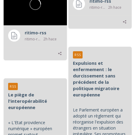
ritimo-rss
ritimo-rss
2h hace
ritimo-rss
ritimo-rss
2h hace
RSS
Expulsions et
enfermement : le
durcissement sans
précédent de la
RSS
politique migratoire
Le piège de
européenne
l'interopérabilité
européenne
Le Parlement européen a
adopté un règlement qui
réorganise l'expulsion des
« L'Etat providence
étrangers en situation
numérique » européen
irrégulière. Ses promoteurs
promet surtout