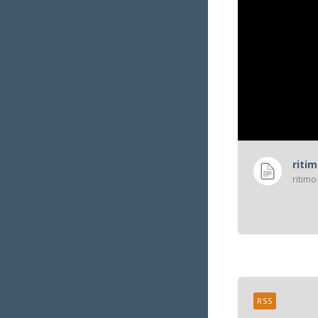
riti
ritimo
RSS