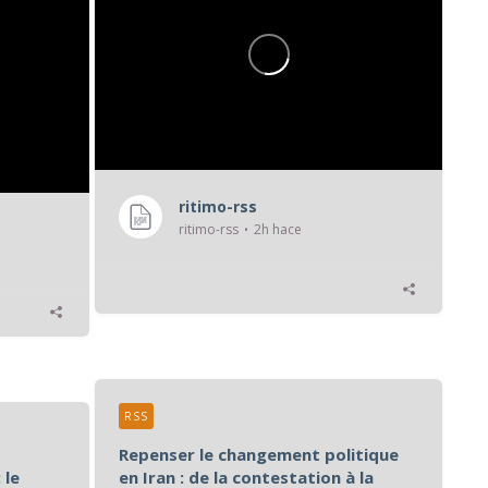
ritimo-rss
ritimo-rss
2h hace
RSS
Repenser le changement politique
 le
en Iran : de la contestation à la