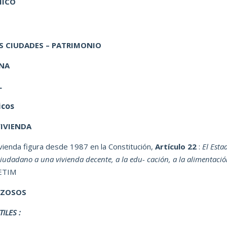
MICO
AS CIUDADES – PATRIMONIO
ANA
L
icos
VIVIENDA
ivienda figura desde 1987 en la Constitución,
Artículo 22
:
El Esta
iudadano a una vivienda decente, a la edu- cación, a la alimentació
CETIM
RZOSOS
ILES :