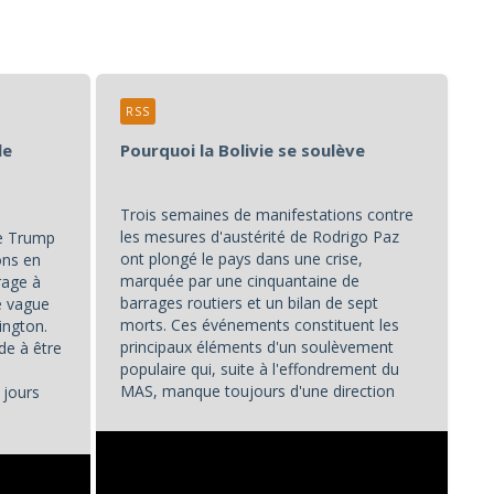
RSS
le
Pourquoi la Bolivie se soulève
Trois semaines de manifestations contre
les mesures d'austérité de Rodrigo Paz
de Trump
ont plongé le pays dans une crise,
ons en
marquée par une cinquantaine de
rage à
barrages routiers et un bilan de sept
ne vague
morts. Ces événements constituent les
ington.
principaux éléments d'un soulèvement
de à être
populaire qui, suite à l'effondrement du
MAS, manque toujours d'une direction
 jours
unifiée.
...