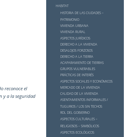
HABITAT
HISTORIA DE LAS CIUDADES –
PATRIMONIO
VIVIENDA URBANA
VIVIENDA RURAL
ASPECTOS JURÍDICOS
DERECHO A LA VIVIENDA
DESALOJOS FORZOSOS
DERECHO A LA TIERRA
ACAPARAMIENTO DE TIERRAS
GRUPOS VULNERABLES
PRÁCTICAS DE INTERÉS
ASPECTOS SOCIALES Y ECONÓMICOS
MERCADO DE LA VIVIENDA
do reconoce el
CALIDAD DE LA VIVIENDA
n y a la seguridad
ASENTAMIENTOS INFORMALES /
TUGURIOS / LOS SIN TECHOS
ROL DEL GOBIERNO
ASPECTOS CULTURALES –
RELIGIOSOS – SIMBÓLICOS
ASPECTOS ECOLÓGICOS