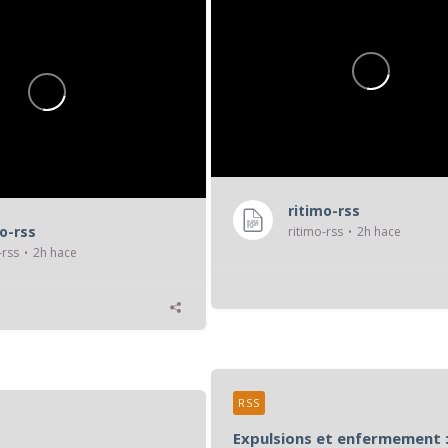
ritimo-rss
mo-rss
ritimo-rss
2h hace
-rss
2h hace
RSS
Expulsions et enfermement :