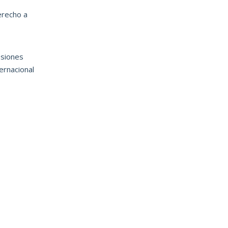
erecho a
siones
ternacional