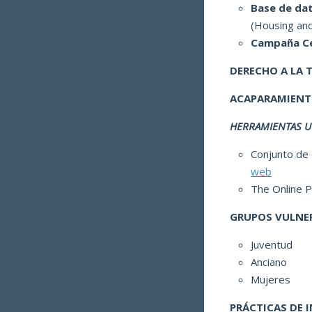
Base de dat
(Housing an
Campaña Ce
DERECHO A LA T
ACAPARAMIENTO
HERRAMIENTAS UT
Conjunto de
web
The Online P
GRUPOS VULNE
Juventud
Anciano
Mujeres
PRÁCTICAS DE 