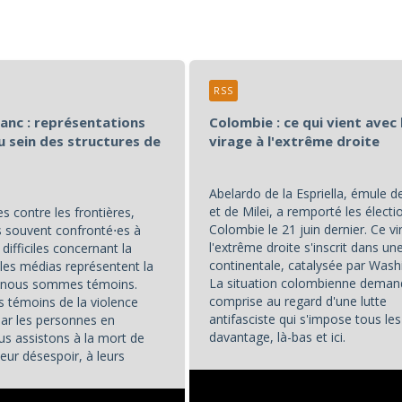
RSS
lanc : représentations
Colombie : ce qui vient avec 
u sein des structures de
virage à l'extrême droite
Abelardo de la Espriella, émule 
et de Milei, a remporté les électi
s contre les frontières,
Colombie le 21 juin dernier. Ce vi
souvent confronté⋅es à
l'extrême droite s'inscrit dans u
difficiles concernant la
continentale, catalysée par Wash
les médias représentent la
La situation colombienne deman
t nous sommes témoins.
comprise au regard d'une lutte
témoins de la violence
antifasciste qui s'impose tous les
par les personnes en
davantage, là-bas et ici.
us assistons à la mort de
eur désespoir, à leurs
...
. Et nous, en tant que...