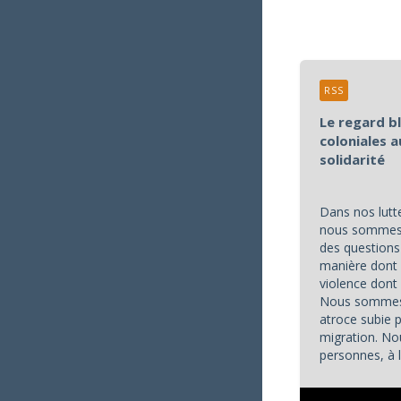
RSS
Le regard b
coloniales a
solidarité
Dans nos lutte
nous sommes 
des questions 
manière dont 
violence don
Nous sommes 
atroce subie 
migration. No
personnes, à l
appels à l'aide