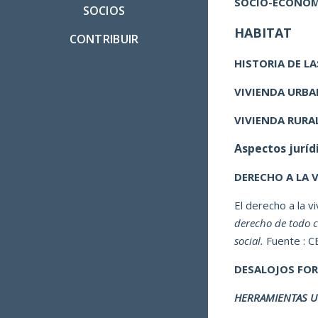
SOCIO-ECONÓ
SOCIOS
HABITAT
CONTRIBUIR
HISTORIA DE L
VIVIENDA URB
VIVIENDA RURA
Aspectos juríd
DERECHO A LA 
El derecho a la v
derecho de todo c
social.
Fuente : 
DESALOJOS FO
HERRAMIENTAS UT