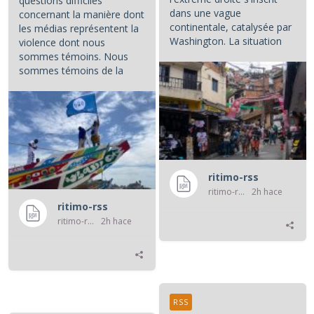
questions difficiles
dans une vague
concernant la manière dont
continentale, catalysée par
les médias représentent la
Washington. La situation
violence dont nous
colombienne demande à...
sommes témoins. Nous
sommes témoins de la
violence atroce subie par...
ritimo-rss
ritimo-rss
2h hace
ritimo-rss
ritimo-rss
2h hace
RSS