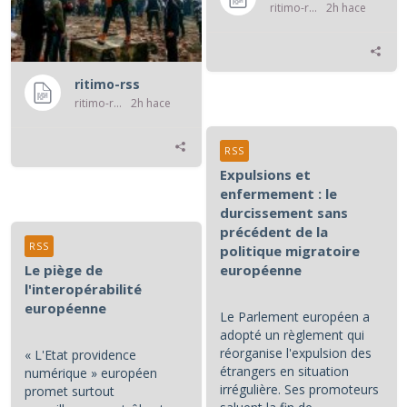
ritimo-rss
2h hace
ritimo-rss
ritimo-rss
2h hace
RSS
Expulsions et
enfermement : le
durcissement sans
précédent de la
RSS
politique migratoire
Le piège de
européenne
l'interopérabilité
européenne
Le Parlement européen a
adopté un règlement qui
réorganise l'expulsion des
« L'Etat providence
étrangers en situation
numérique » européen
irrégulière. Ses promoteurs
promet surtout