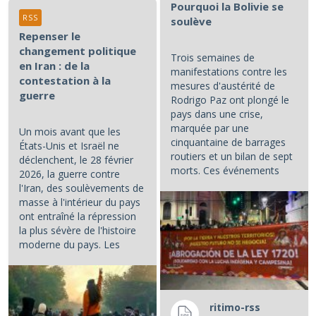
Pourquoi la Bolivie se
RSS
soulève
Repenser le
changement politique
Trois semaines de
en Iran : de la
manifestations contre les
contestation à la
mesures d'austérité de
guerre
Rodrigo Paz ont plongé le
pays dans une crise,
marquée par une
Un mois avant que les
cinquantaine de barrages
États-Unis et Israël ne
routiers et un bilan de sept
déclenchent, le 28 février
morts. Ces événements
2026, la guerre contre
constituent les principaux...
l'Iran, des soulèvements de
masse à l'intérieur du pays
ont entraîné la répression
la plus sévère de l'histoire
moderne du pays. Les
manifestations et la...
ritimo-rss