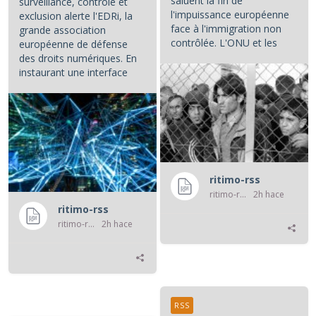
saluent la fin de
surveillance, contrôle et
l'impuissance européenne
exclusion alerte l'EDRi, la
face à l'immigration non
grande association
contrôlée. L'ONU et les
européenne de défense
associations de défense...
des droits numériques. En
instaurant une interface
numérique entre les...
ritimo-rss
ritimo-rss
2h hace
ritimo-rss
ritimo-rss
2h hace
RSS