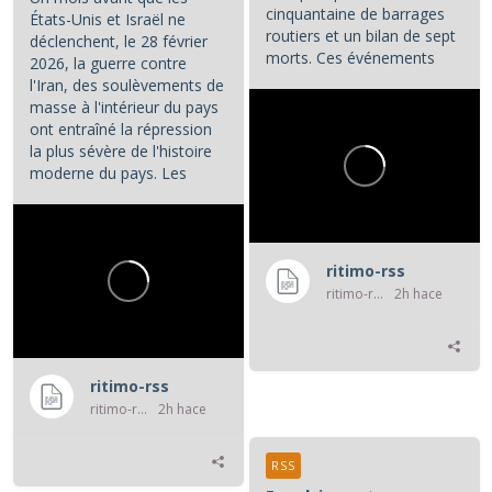
cinquantaine de barrages
États-Unis et Israël ne
routiers et un bilan de sept
déclenchent, le 28 février
morts. Ces événements
2026, la guerre contre
constituent les principaux...
l'Iran, des soulèvements de
masse à l'intérieur du pays
ont entraîné la répression
la plus sévère de l'histoire
moderne du pays. Les
manifestations et la...
ritimo-rss
ritimo-rss
2h hace
ritimo-rss
ritimo-rss
2h hace
RSS