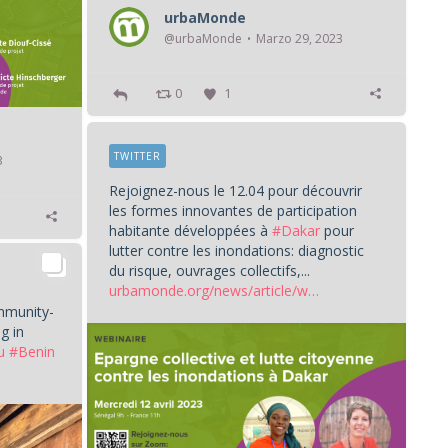
urbaMonde
@urbaMonde
Marzo 29, 2023
0
1
TWITTER
3
Rejoignez-nous le 12.04 pour découvrir
les formes innovantes de participation
habitante développées à
#Dakar
pour
lutter contre les inondations: diagnostic
du risque, ouvrages collectifs,...
urbamonde.org/news/article/w…
ommunity-
g in
u
#Benin