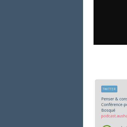
TWITTER
Penser & cons
Conférence-po
Bosqué
podcast.aush