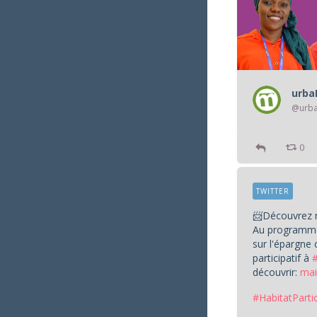
urb
@urb
0
TWITTER
📨Découvrez n
Au programme
sur l'épargne 
participatif à
découvrir:
mai
#HabitatPartic