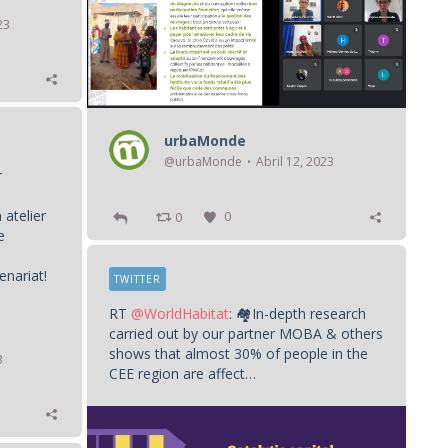
23
urbaMonde
@urbaMonde
Abril 12, 2023
r
atelier
0
0
e
e
enariat!
TWITTER
RT
@WorldHabitat
: 🏘️In-depth research
carried out by our partner MOBA & others
shows that almost 30% of people in the
3
CEE region are affect…