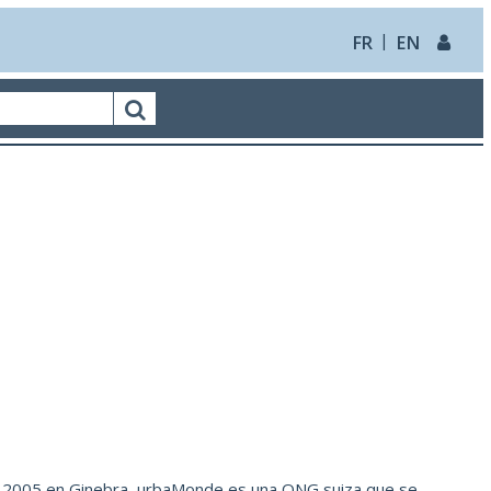
FR
EN
yo 2005 en Ginebra, urbaMonde es una ONG suiza que se