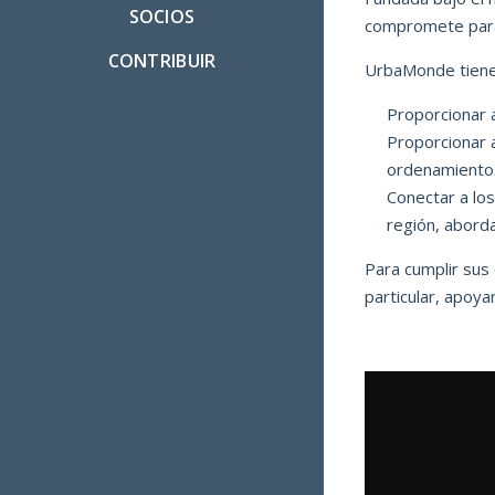
SOCIOS
compromete para 
CONTRIBUIR
UrbaMonde tiene 
Proporcionar a
Proporcionar a
ordenamiento
Conectar a los
región, aborda
Para cumplir sus 
particular
, apoy