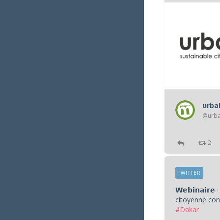
urb
@urb
2
TWITTER
𝗪𝗲𝗯𝗶𝗻𝗮𝗶𝗿
citoyenne con
#Dakar