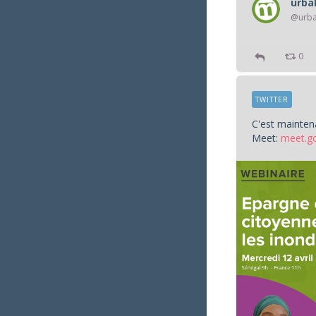
urb
@urb
0
TWITTER
C'est mainten
Meet:
meet.g