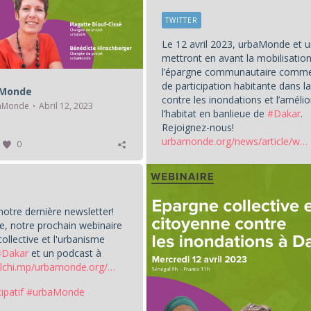
TWITTER
Le 12 avril 2023, urbaMonde et 
mettront en avant la mobilisatio
l’épargne communautaire comme
de participation habitante dans la
aMonde
contre les inondations et l’améli
aMonde
Abril 12, 2023
l’habitat en banlieue de
#Dakar
.
Rejoignez-nous!
urbamonde.org/news/article/w…
0
otre dernière newsletter!
, notre prochain webinaire
collective et l'urbanisme
#Dakar
et un podcast à
lchi.mp/urbamonde.org/…
ipatif
#urbaMonde