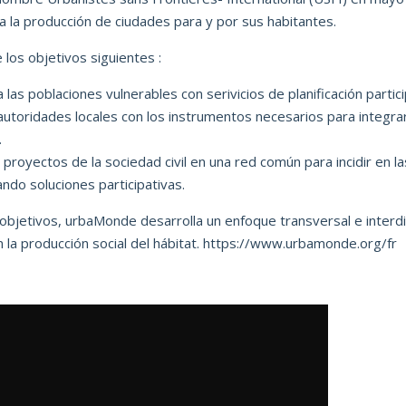
la producción de ciudades para y por sus habitantes.
los objetivos siguientes :
 las poblaciones vulnerables con serivicios de planificación partic
utoridades locales con los instrumentos necesarios para integrar l
.
 proyectos de la sociedad civil en una red común para incidir en l
ndo soluciones participativas.
objetivos, urbaMonde desarrolla un enfoque transversal e interdis
an
la producción
social del hábitat
.
https://www.urbamonde.org/fr