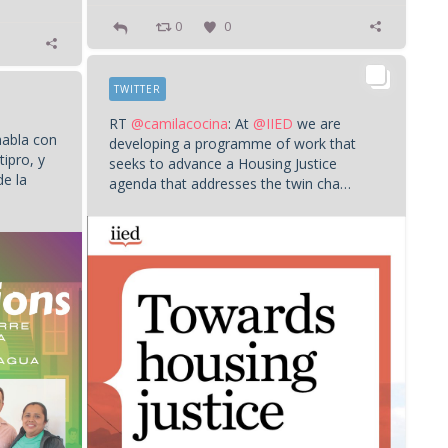
0
0
TWITTER
RT
@camilacocina
: At
@IIED
we are
habla con
developing a programme of work that
ipro, y
seeks to advance a Housing Justice
de la
agenda that addresses the twin cha…