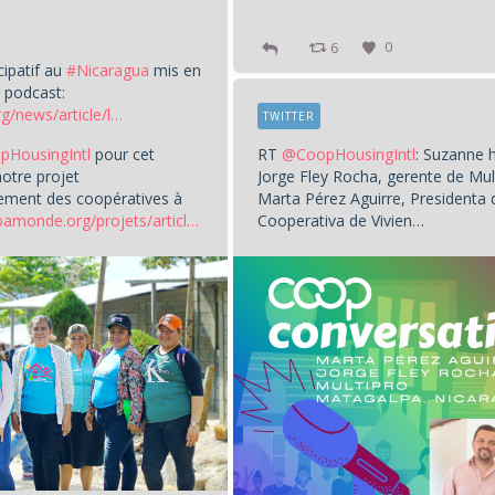
6
0
cipatif au
#Nicaragua
mis en
 podcast:
/news/article/l…
TWITTER
HousingIntl
pour cet
RT
@CoopHousingIntl
: Suzanne 
notre projet
Jorge Fley Rocha, gerente de Mult
ment des coopératives à
Marta Pérez Aguirre, Presidenta 
bamonde.org/projets/articl…
Cooperativa de Vivien…