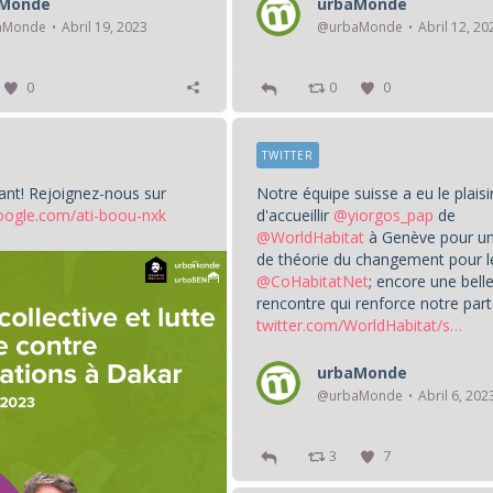
aMonde
urbaMonde
aMonde
Abril 19, 2023
@urbaMonde
Abril 12, 20
0
0
0
TWITTER
ant! Rejoignez-nous sur
Notre équipe suisse a eu le plaisi
oogle.com/ati-boou-nxk
d'accueillir
@yiorgos_pap
de
@WorldHabitat
à Genève pour un 
de théorie du changement pour l
@CoHabitatNet
; encore une bell
rencontre qui renforce notre part
twitter.com/WorldHabitat/s…
urbaMonde
@urbaMonde
Abril 6, 202
3
7