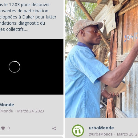
s le 12.03 pour découvrir
novantes de participation
eloppées à Dakar pour lutter
ndations: diagnostic du
s collectifs,...
aMonde
aMonde
Marzo 24, 2023
urbaMonde
0
@urbaMonde
Marzo 28, 