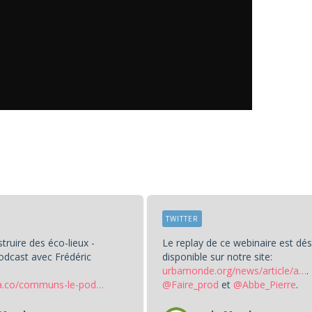
TWITTER
truire des éco-lieux -
Le replay de ce webinaire est dé
dcast avec Frédéric
disponible sur notre site:
urbamonde.org/news/article/a…
.
a.co/communs-le-pod…
@Faire_prod
et
@Abbe_Pierre
.