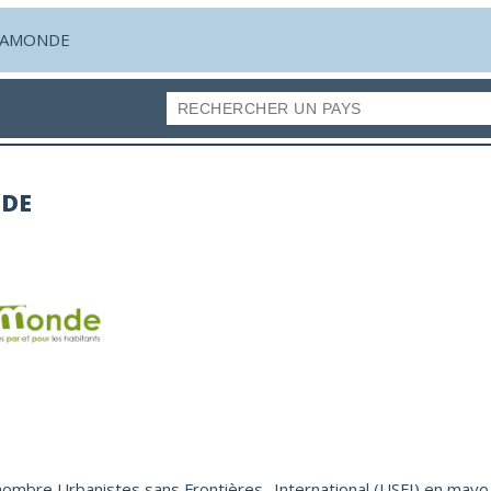
AMONDE
DE
nombre Urbanistes sans Frontières- International (USFI) en ma