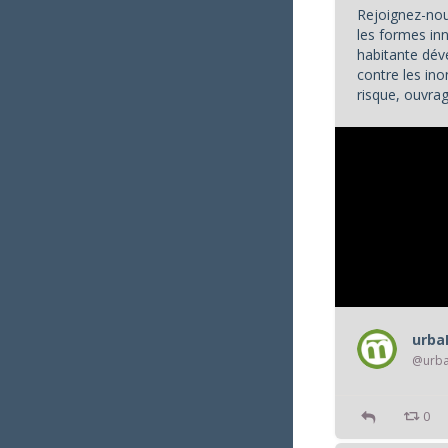
Rejoignez-nou
les formes in
habitante dév
contre les ino
risque, ouvrage
urb
@urb
0