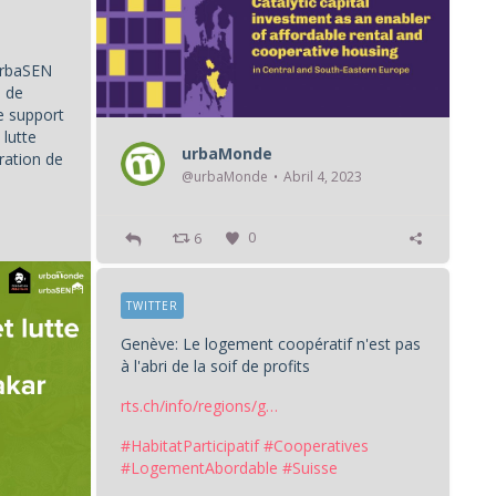
urbaSEN
n de
 support
 lutte
urbaMonde
oration de
@urbaMonde
Abril 4, 2023
6
0
TWITTER
Genève: Le logement coopératif n'est pas
à l'abri de la soif de profits
rts.ch/info/regions/g…
#HabitatParticipatif
#Cooperatives
#LogementAbordable
#Suisse