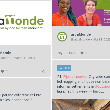
urbaMonde
@urbaMonde
Abril 1, 202
aMonde
2
2
aMonde
Marzo 31, 2023
TWITTER
1
RT
@justempower
: City-wide c
led mapping and house numberin
informal settlements in
#Cotono
launched this week — buildi…
𝗲 · Epargne collective et lutte
tre les inondations à