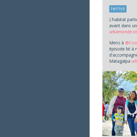
TWITTER
L’habitat parti
avant dans un
urbamonde.org
Merci à
@Coop
épisode lié à 
d'accompagne
Matagalpa
ur