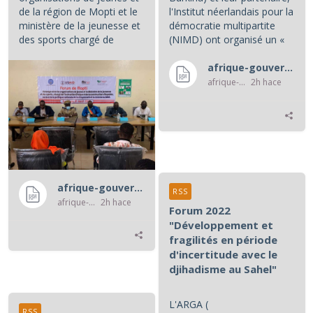
de la région de Mopti et le
l'Institut néerlandais pour la
ministère de la jeunesse et
démocratie multipartite
des sports chargé de
(NIMD) ont organisé un «
l'instruction civique et de...
café politique », au cours...
afrique-gouvernance-rss
afrique-gouvernance-rss
2h hace
afrique-gouvernance-rss
RSS
afrique-gouvernance-rss
2h hace
Forum 2022
"Développement et
fragilités en période
d'incertitude avec le
djihadisme au Sahel"
L'ARGA (
RSS