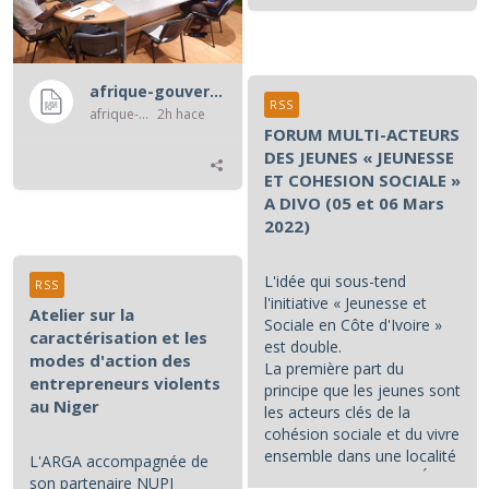
afrique-gouvernance-rss
RSS
afrique-gouvernance-rss
2h hace
FORUM MULTI-ACTEURS
DES JEUNES « JEUNESSE
ET COHESION SOCIALE »
A DIVO (05 et 06 Mars
2022)
L'idée qui sous-tend
RSS
l'initiative « Jeunesse et
Atelier sur la
Sociale en Côte d'Ivoire »
caractérisation et les
est double.
modes d'action des
La première part du
entrepreneurs violents
principe que les jeunes sont
au Niger
les acteurs clés de la
cohésion sociale et du vivre
ensemble dans une localité
L'ARGA accompagnée de
et/ou dans un pays. L'État...
son partenaire NUPI