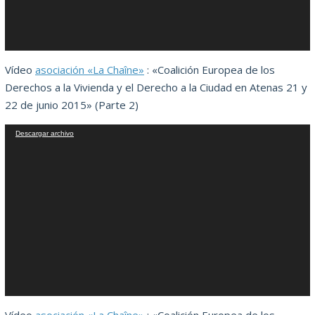
Vídeo
asociación «La Chaîne»
: «Coalición Europea de los
Derechos a la Vivienda y el Derecho a la Ciudad en Atenas 21 y
22 de junio 2015» (Parte 2)
Reproductor
Descargar archivo
de
vídeo