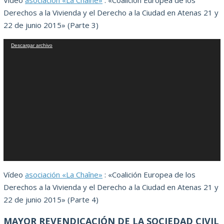
Vídeo
asociación «La Chaîne»
: «Coalición Europea de los
Derechos a la Vivienda y el Derecho a la Ciudad en Atenas 21 y
22 de junio 2015» (Parte 3)
Reproductor
Descargar archivo
de
vídeo
Vídeo
asociación «La Chaîne»
: «Coalición Europea de los
Derechos a la Vivienda y el Derecho a la Ciudad en Atenas 21 y
22 de junio 2015» (Parte 4)
MAYOR REVENDICACIÓN DE LA SOCIEDAD CIVIL