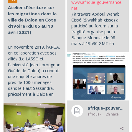
www.afrique-gouvernance.
Atelier d'écriture sur
net
les migrations dans la
) à travers Abdoul Wahab
ville de Daloa en Cote
Cissé (@wakhab_cisse) a
d'Ivoire (du 05 au 10
participé au forum sur la
fragilité organisé par la
avril 2021)
Banque Mondiale le 08
mars à 19h30 GMT en
En novembre 2019, l'ARGA,
partenariat avec le NUPI (...
en collaboration avec ses
alliés (Le LASSO et
l'Université Jean Lorougnon
Guédé de Daloa) a conduit
une enquête auprès de
près de 1000 ménages
dans le Haut Sassandra,
précisément à Daloa en
Côte d'Ivoire.
afrique-gouvernance-rss
...
afrique-gouvernance-rss
2h hace