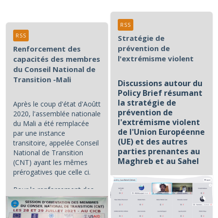
RSS
RSS
Stratégie de
prévention de
Renforcement des
l'extrémisme violent
capacités des membres
du Conseil National de
Transition -Mali
Discussions autour du
Policy Brief résumant
la stratégie de
Après le coup d'état d'Aoûtt
prévention de
2020, l'assemblée nationale
l'extrémisme violent
du Mali a été remplacée
de l'Union Européenne
par une instance
(UE) et des autres
transitoire, appelée Conseil
parties prenantes au
National de Transition
Maghreb et au Sahel
(CNT) ayant les mêmes
prérogatives que celle ci.
...
Pour le renforcement des...