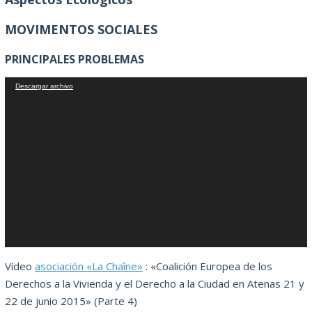
MOVIMENTOS SOCIALES
PRINCIPALES PROBLEMAS
Reproductor
Descargar archivo
de
vídeo
Vídeo
asociación «La Chaîne»
: «Coalición Europea de los
Derechos a la Vivienda y el Derecho a la Ciudad en Atenas 21 y
22 de junio 2015» (Parte 4)