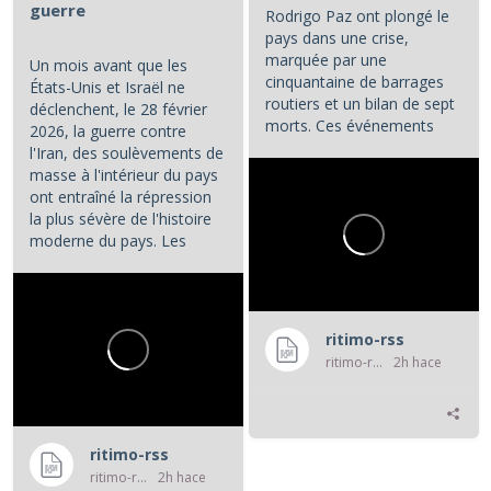
guerre
Rodrigo Paz ont plongé le
pays dans une crise,
marquée par une
Un mois avant que les
cinquantaine de barrages
États-Unis et Israël ne
routiers et un bilan de sept
déclenchent, le 28 février
morts. Ces événements
2026, la guerre contre
constituent les principaux...
l'Iran, des soulèvements de
masse à l'intérieur du pays
ont entraîné la répression
la plus sévère de l'histoire
moderne du pays. Les
manifestations et la...
ritimo-rss
ritimo-rss
2h hace
ritimo-rss
ritimo-rss
2h hace