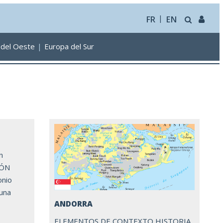
FR
EN
 del Oeste
Europa del Sur
n
IÓN
onio
 una
ANDORRA
ELEMENTOS DE CONTEXTO HISTORIA