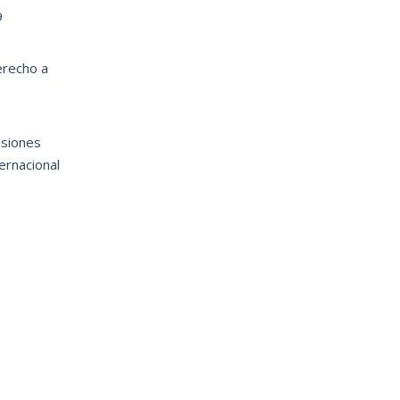
9
erecho a
siones
ternacional