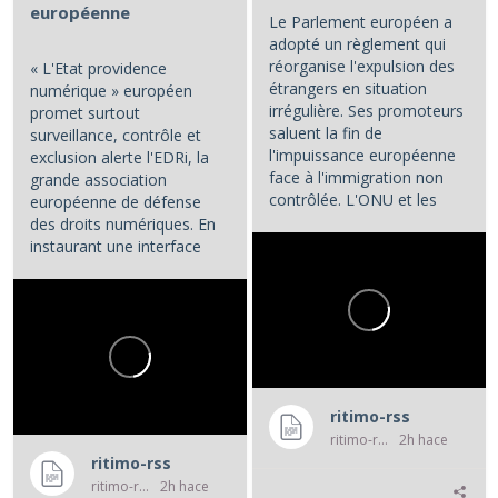
européenne
Le Parlement européen a
adopté un règlement qui
réorganise l'expulsion des
« L'Etat providence
étrangers en situation
numérique » européen
irrégulière. Ses promoteurs
promet surtout
saluent la fin de
surveillance, contrôle et
l'impuissance européenne
exclusion alerte l'EDRi, la
face à l'immigration non
grande association
contrôlée. L'ONU et les
européenne de défense
associations de défense...
des droits numériques. En
instaurant une interface
numérique entre les...
ritimo-rss
ritimo-rss
2h hace
ritimo-rss
ritimo-rss
2h hace