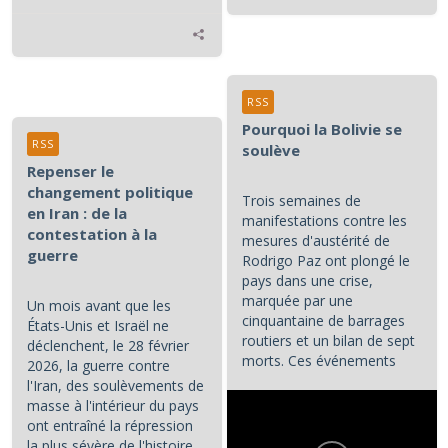
RSS
Pourquoi la Bolivie se
RSS
soulève
Repenser le
changement politique
Trois semaines de
en Iran : de la
manifestations contre les
contestation à la
mesures d'austérité de
guerre
Rodrigo Paz ont plongé le
pays dans une crise,
marquée par une
Un mois avant que les
cinquantaine de barrages
États-Unis et Israël ne
routiers et un bilan de sept
déclenchent, le 28 février
morts. Ces événements
2026, la guerre contre
constituent les principaux...
l'Iran, des soulèvements de
masse à l'intérieur du pays
ont entraîné la répression
la plus sévère de l'histoire