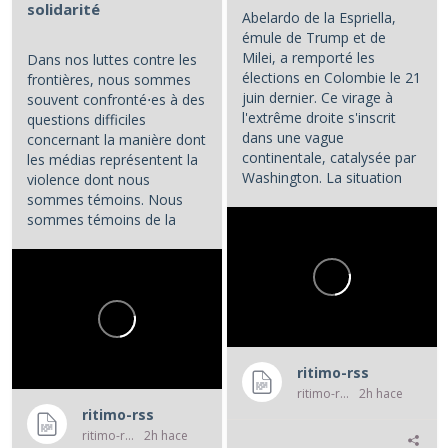
solidarité
Abelardo de la Espriella,
émule de Trump et de
Milei, a remporté les
Dans nos luttes contre les
élections en Colombie le 21
frontières, nous sommes
juin dernier. Ce virage à
souvent confronté⋅es à des
l'extrême droite s'inscrit
questions difficiles
dans une vague
concernant la manière dont
continentale, catalysée par
les médias représentent la
Washington. La situation
violence dont nous
colombienne demande à...
sommes témoins. Nous
sommes témoins de la
violence atroce subie par...
ritimo-rss
ritimo-rss
2h hace
ritimo-rss
ritimo-rss
2h hace