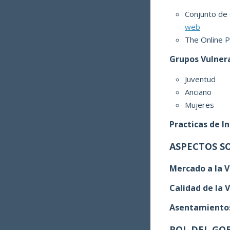
Conjunto de
web
The Online P
Grupos Vulner
Juventud
Anciano
Mujeres
Practicas de I
ASPECTOS S
Mercado a la V
Calidad de la 
Asentamientos 
ROL DEL GO