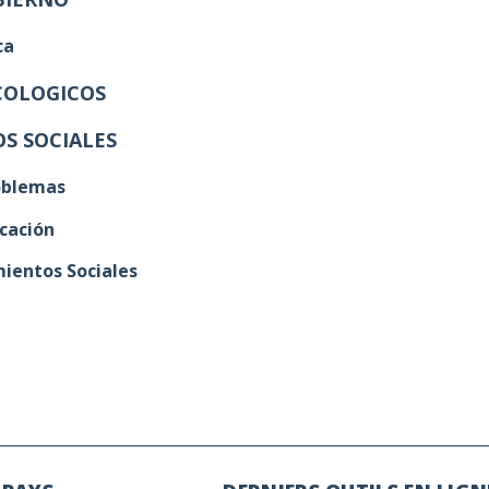
ca
COLOGICOS
S SOCIALES
roblemas
ca
ción
ientos Sociales