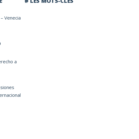
E
# LES MOTS-CLÉS
 – Venecia
9
erecho a
siones
ternacional