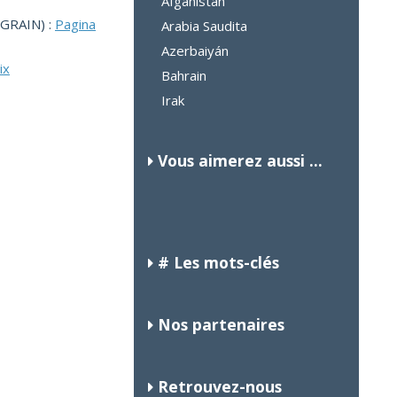
Afganistán
(GRAIN) :
Pagina
Arabia Saudita
Azerbaiyán
ix
Bahrain
Irak
Vous aimerez aussi ...
CANADA
ERITREA
GABÓN
# Les mots-clés
Nos partenaires
Retrouvez-nous