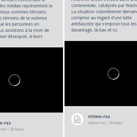
continentale, catalysée par Wash
les médias représentent la
La situation colombienne deman
t nous sommes témoins.
comprise au regard d'une lutte
témoins de la violence
antifasciste qui s'impose tous les
par les personnes en
davantage, là-bas et ici.
us assistons à la mort de
eur désespoir, à leurs
...
. Et nous, en tant que...
ritimo-rss
mo-rss
ritimo-rss
2h hace
-rss
2h hace