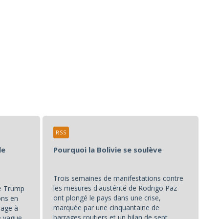
RSS
le
Pourquoi la Bolivie se soulève
Trois semaines de manifestations contre
les mesures d'austérité de Rodrigo Paz
de Trump
ont plongé le pays dans une crise,
ons en
marquée par une cinquantaine de
rage à
barrages routiers et un bilan de sept
ne vague