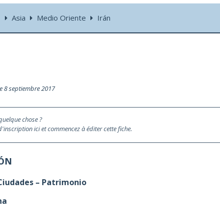
s
Asia
Medio Oriente
Irán
le 8 septiembre 2017
 quelque chose ?
inscription ici et commencez à éditer cette fiche.
IÓN
 Ciudades – Patrimonio
na