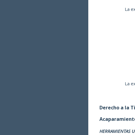
La e
La e
Derecho a la T
Acaparamiento
HERRAMIENTAS UT