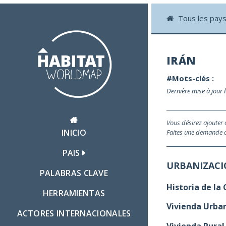
Tous les pay
IRÁN
#Mots-clés :
Dernière mise à jour 
Vous désirez ajouter
INICIO
Faites une demande d'
PAIS
URBANIZAC
PALABRAS CLAVE
Historia de la
HERRAMIENTAS
Vivienda Urba
ACTORES INTERNACIONALES
Vivienda Rural