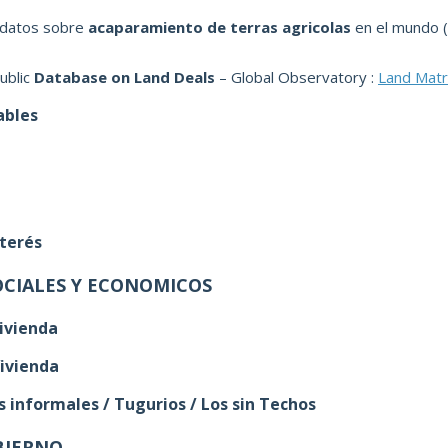
 datos sobre
acaparamiento de terras agricolas
en el mundo 
ublic
Database on Land Deals
– Global Observatory :
Land Matr
ables
nterés
OCIALES Y ECONOMICOS
ivienda
Vivienda
informales / Tugurios / Los sin Techos
BIERNO