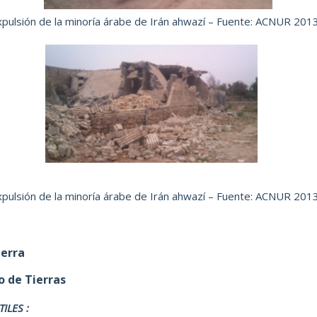
xpulsión de
la minoría árabe de Irán ahwazí – Fuente: ACNUR 2013
xpulsión de
la minoría árabe de Irán ahwazí – Fuente: ACNUR 2013
ierra
 de Tierras
ILES :