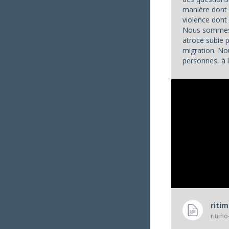
manière dont 
violence don
Nous sommes 
atroce subie 
migration. No
personnes, à l
appels à l'aide
riti
ritimo