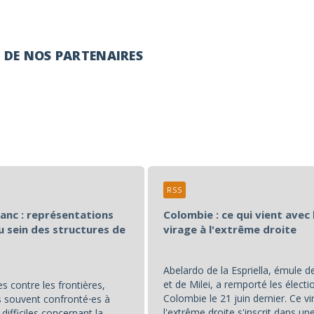
É DE NOS PARTENAIRES
RSS
lanc : représentations
Colombie : ce qui vient avec 
u sein des structures de
virage à l'extrême droite
Abelardo de la Espriella, émule 
et de Milei, a remporté les électi
s contre les frontières,
Colombie le 21 juin dernier. Ce vi
souvent confronté⋅es à
l'extrême droite s'inscrit dans u
difficiles concernant la