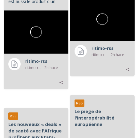
est aussi le produit d'un
système de prédation...
ritimo-rss
ritimo-rss
2h hace
ritimo-rss
ritimo-rss
2h hace
RSS
Le piège de
RSS
l'interopérabilité
Les nouveaux « deals »
européenne
de santé avec l'Afrique
profitent aux Etats-