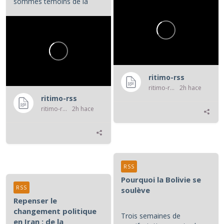
sommes témoins de la
violence atroce subie par...
ritimo-rss
ritimo-rss
2h hace
ritimo-rss
ritimo-rss
2h hace
RSS
Pourquoi la Bolivie se
RSS
soulève
Repenser le
changement politique
Trois semaines de
en Iran : de la