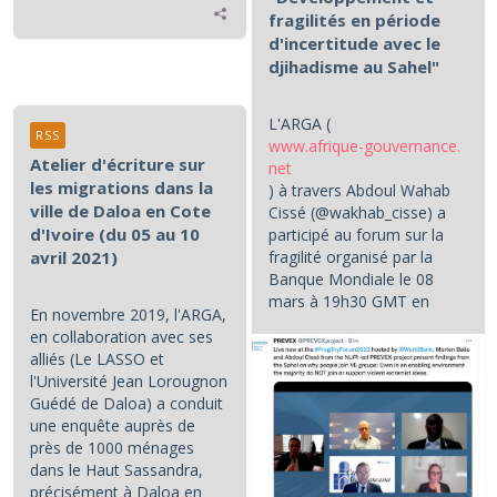
fragilités en période
d'incertitude avec le
djihadisme au Sahel"
L'ARGA (
RSS
www.afrique-gouvernance.
Atelier d'écriture sur
net
les migrations dans la
) à travers Abdoul Wahab
ville de Daloa en Cote
Cissé (@wakhab_cisse) a
d'Ivoire (du 05 au 10
participé au forum sur la
fragilité organisé par la
avril 2021)
Banque Mondiale le 08
mars à 19h30 GMT en
En novembre 2019, l'ARGA,
partenariat avec le NUPI (...
en collaboration avec ses
alliés (Le LASSO et
l'Université Jean Lorougnon
Guédé de Daloa) a conduit
une enquête auprès de
près de 1000 ménages
dans le Haut Sassandra,
précisément à Daloa en