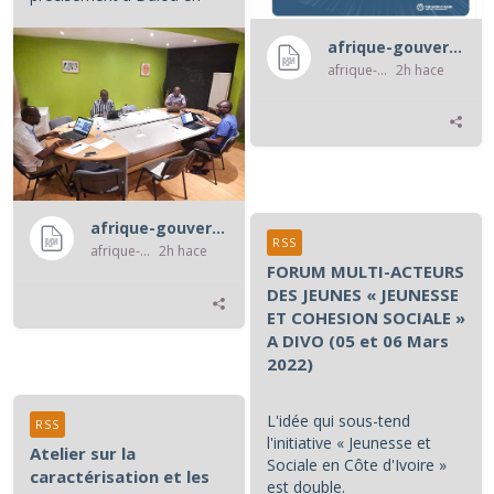
Côte d'Ivoire.
afrique-gouvernance-rss
...
afrique-gouvernance-rss
2h hace
afrique-gouvernance-rss
RSS
afrique-gouvernance-rss
2h hace
FORUM MULTI-ACTEURS
DES JEUNES « JEUNESSE
ET COHESION SOCIALE »
A DIVO (05 et 06 Mars
2022)
L'idée qui sous-tend
RSS
l'initiative « Jeunesse et
Atelier sur la
Sociale en Côte d'Ivoire »
caractérisation et les
est double.