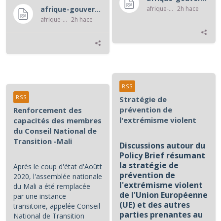
afrique-gouvernance-rss
2h hace
afrique-gouvernance-rss
afrique-gouvernance-rss
2h hace
RSS
RSS
Stratégie de
prévention de
Renforcement des
l'extrémisme violent
capacités des membres
du Conseil National de
Transition -Mali
Discussions autour du
Policy Brief résumant
la stratégie de
Après le coup d'état d'Aoûtt
prévention de
2020, l'assemblée nationale
l'extrémisme violent
du Mali a été remplacée
de l'Union Européenne
par une instance
(UE) et des autres
transitoire, appelée Conseil
parties prenantes au
National de Transition