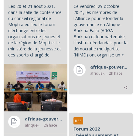
Les 20 et 21 aout 2021,
Ce vendredi 29 octobre
dans la salle de conférence
2021, les membres de
du conseil régional de
l'Alliance pour refonder la
Mopti a eu lieu le forum
gouvernance en Afrique-
d'échange entre les
Burkina Faso (ARGA-
organisations de jeunes et
Burkina) et leur partenaire,
de la région de Mopti et le
l'Institut néerlandais pour la
ministère de la jeunesse et
démocratie multipartite
des sports chargé de
(NIMD) ont organisé un «
l'instruction civique et de...
café politique », au cours...
afrique-gouvernance-rss
afrique-gouvernance-rss
2h hace
afrique-gouvernance-rss
RSS
afrique-gouvernance-rss
2h hace
Forum 2022
"Développement et